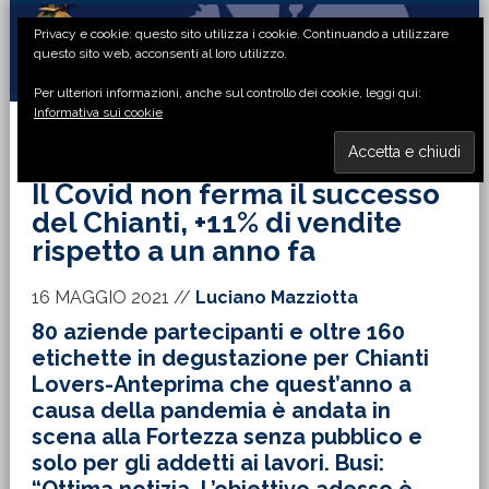
Passa
Passa
Passa
Passa
Privacy e cookie: questo sito utilizza i cookie. Continuando a utilizzare
alla
al
alla
al
questo sito web, acconsenti al loro utilizzo.
navigazione
contenuto
barra
piè
Per ulteriori informazioni, anche sul controllo dei cookie, leggi qui:
primaria
principale
laterale
di
Informativa sui cookie
primaria
pagina
MENU
Il Covid non ferma il successo
del Chianti, +11% di vendite
rispetto a un anno fa
16 MAGGIO 2021
//
Luciano Mazziotta
80 aziende partecipanti e oltre 160
etichette in degustazione per Chianti
Lovers-Anteprima che quest’anno a
causa della pandemia è andata in
scena alla Fortezza senza pubblico e
solo per gli addetti ai lavori. Busi: