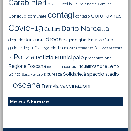
Carabinieri
Cecilia Del re
cinema
Comune
Cascine
contagi
Coronavirus
Consiglio comunale
contagio
Covid-19
Dario Nardella
Cultura
droga
denuncia
Firenze
degrado
eugenio giani
furto
Mostra
gallerie degli uffizi
musica
Palazzo Vecchio
Lega
ordinanza
Polizia
Polizia Municipale
presentazione
Pd
Regione Toscana
riqualificazione
Santo
riapertura
restauro
Solidarietà
stadio
spaccio
Spirito
sicurezza
Sara Funaro
Toscana
vaccinazioni
Tramvia
Meteo A Firenze