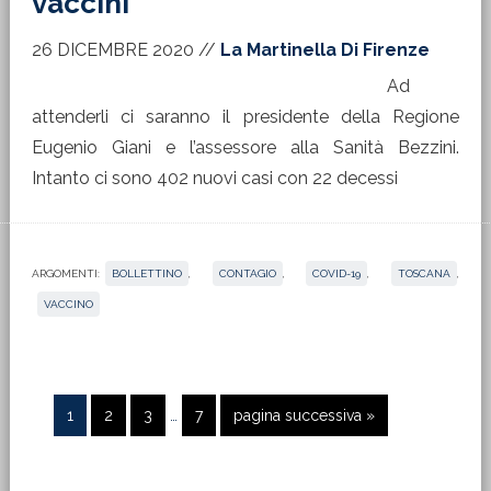
vaccini
26 DICEMBRE 2020
//
La Martinella Di Firenze
Ad
attenderli ci saranno il presidente della Regione
Eugenio Giani e l’assessore alla Sanità Bezzini.
Intanto ci sono 402 nuovi casi con 22 decessi
ARGOMENTI:
BOLLETTINO
,
CONTAGIO
,
COVID-19
,
TOSCANA
,
VACCINO
Pagine
Pagina
Pagina
Pagina
Pagina
Vai
1
2
3
…
7
pagina successiva »
interim
alla
omesse