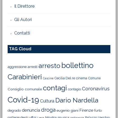
Il Direttore
Gli Autori
Contatti
TAG Cloud
bollettino
arresto
aggressione
arresti
Carabinieri
Cecilia Del re
cinema
Comune
Cascine
contagi
Coronavirus
Consiglio comunale
contagio
Covid-19
Dario Nardella
Cultura
droga
denuncia
Firenze
degrado
eugenio giani
furto
Mostra
gallerie degli uffizi
musica
Palazzo Vecchio
Lega
ordinanza