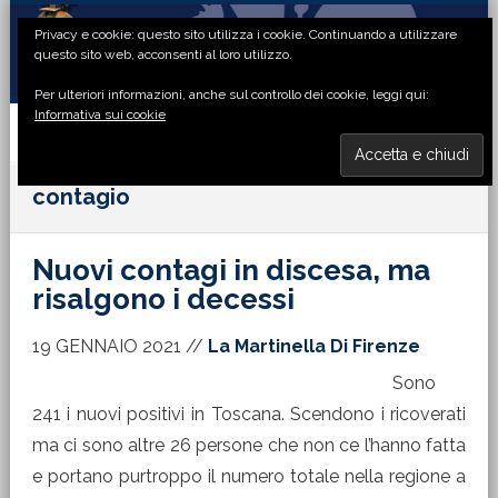
Passa
Passa
Passa
Passa
Privacy e cookie: questo sito utilizza i cookie. Continuando a utilizzare
alla
al
alla
al
questo sito web, acconsenti al loro utilizzo.
navigazione
contenuto
barra
piè
Per ulteriori informazioni, anche sul controllo dei cookie, leggi qui:
primaria
principale
laterale
di
Informativa sui cookie
primaria
pagina
MENU
contagio
Nuovi contagi in discesa, ma
risalgono i decessi
19 GENNAIO 2021
//
La Martinella Di Firenze
Sono
241 i nuovi positivi in Toscana. Scendono i ricoverati
ma ci sono altre 26 persone che non ce l’hanno fatta
e portano purtroppo il numero totale nella regione a