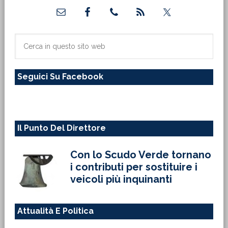
Barra
laterale
primaria
Cerca
in
questo
Seguici Su Facebook
sito
web
Il Punto Del Direttore
Con lo Scudo Verde tornano
i contributi per sostituire i
veicoli più inquinanti
Attualità E Politica