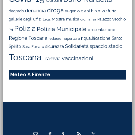
Cultura
droga
denuncia
Firenze
degrado
eugenio giani
furto
Mostra
gallerie degli uffizi
musica
Palazzo Vecchio
Lega
ordinanza
Polizia
Polizia Municipale
presentazione
Pd
Regione Toscana
riqualificazione
Santo
riapertura
restauro
Solidarietà
stadio
spaccio
Spirito
sicurezza
Sara Funaro
Toscana
vaccinazioni
Tramvia
Meteo A Firenze
Footer