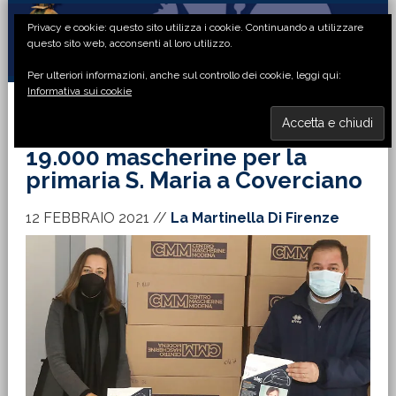
Passa
Passa
Passa
Passa
Privacy e cookie: questo sito utilizza i cookie. Continuando a utilizzare
alla
al
alla
al
questo sito web, acconsenti al loro utilizzo.
navigazione
contenuto
barra
piè
Per ulteriori informazioni, anche sul controllo dei cookie, leggi qui:
primaria
principale
laterale
di
Informativa sui cookie
primaria
pagina
MENU
19.000 mascherine per la
primaria S. Maria a Coverciano
12 FEBBRAIO 2021
//
La Martinella Di Firenze