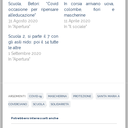
Scuola, Betori: “Covid
In corsia arrivano uova,
occasione per ripensare
colombe, fiori e
all’educazione”
mascherine
31 Agosto 2020
11 Aprile 2020
In "Apertura"
In "Il sociale"
Scuola 2, si parte il 7 con
gli asili nido: poi il 14 tutte
le altre
1 Settembre 2020
In "Apertura"
ARGOMENTI:
COVID-19
,
MASCHERINA
,
PROTEZIONE
,
SANTA MARIA A
COVERCIANO
,
SCUOLA
,
SOLIDARIETÀ
Potrebbero interessarti anche