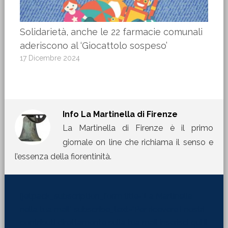
Solidarietà, anche le 22 farmacie comunali
aderiscono al ‘Giocattolo sospeso’
17 Dicembre 2024
Info
La Martinella di Firenze
La Martinella di Firenze è il primo
giornale on line che richiama il senso e
l’essenza della fiorentinità.
[jetpack_subscription_form title="La Martinella
nella tua mail" subscribe_text="Per ricevere i nostri
contributi direttamente sulla tua mail inserisci qui il