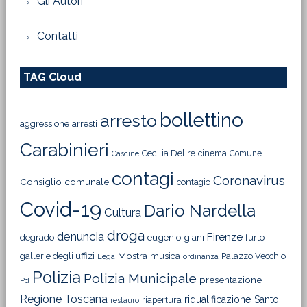
Gli Autori
Contatti
TAG Cloud
bollettino
arresto
aggressione
arresti
Carabinieri
Cecilia Del re
cinema
Comune
Cascine
contagi
Coronavirus
Consiglio comunale
contagio
Covid-19
Dario Nardella
Cultura
droga
denuncia
Firenze
degrado
eugenio giani
furto
Mostra
gallerie degli uffizi
musica
Palazzo Vecchio
Lega
ordinanza
Polizia
Polizia Municipale
presentazione
Pd
Regione Toscana
riqualificazione
Santo
riapertura
restauro