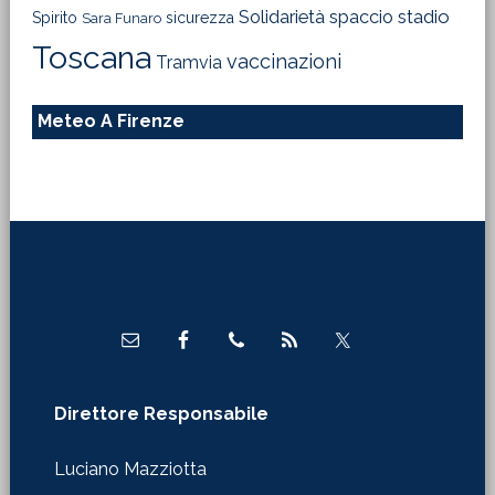
Solidarietà
stadio
spaccio
Spirito
sicurezza
Sara Funaro
Toscana
vaccinazioni
Tramvia
Meteo A Firenze
Footer
Direttore Responsabile
Luciano Mazziotta