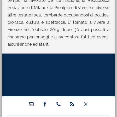
tempo ha lavorato per La Nazione, la Repubblica
(redazione di Milano), la Prealpina di Varese e diverse
altre testate locali lombarde occupandosi di politica,
cronaca, cultura e spettacoli. E’ tornato a vivere a
Firenze nel febbraio 2019 dopo 30 anni passati a
rincorrere personaggi e a raccontare fatti ed eventi,
alcuni anche eclatanti.
[jetpack_subscription_form title="La Martinella
nella tua mail" subscribe_text="Per ricevere i nostri
contributi direttamente sulla tua mail inserisci qui il
tuo indirizzo di posta elettronica:"]
Barra
laterale