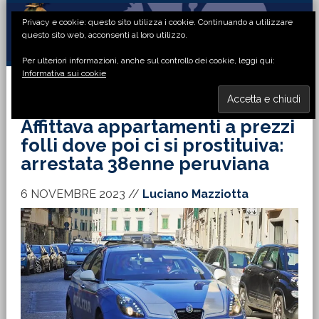
Passa
Passa
Passa
Passa
Privacy e cookie: questo sito utilizza i cookie. Continuando a utilizzare
alla
al
alla
al
questo sito web, acconsenti al loro utilizzo.
navigazione
contenuto
barra
piè
Per ulteriori informazioni, anche sul controllo dei cookie, leggi qui:
primaria
principale
laterale
di
Informativa sui cookie
primaria
pagina
MENU
Affittava appartamenti a prezzi
folli dove poi ci si prostituiva:
arrestata 38enne peruviana
6 NOVEMBRE 2023
//
Luciano Mazziotta