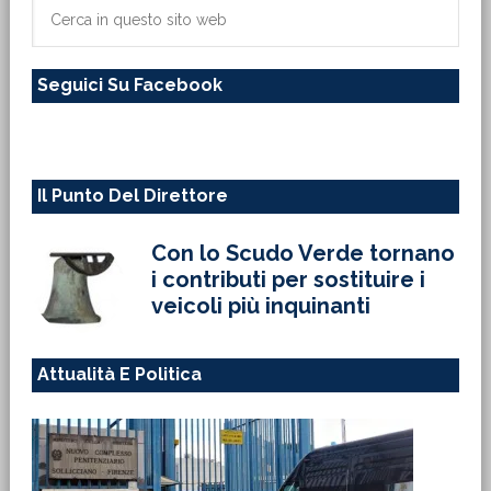
primaria
Cerca
in
questo
Seguici Su Facebook
sito
web
Il Punto Del Direttore
Con lo Scudo Verde tornano
i contributi per sostituire i
veicoli più inquinanti
Attualità E Politica