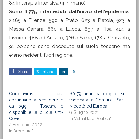
84 in terapia intensiva (4 in meno).
Sono 6.775 i deceduti dall’inizio dell’epidemia:
2.185 a Firenze, 590 a Prato, 623 a Pistoia, 523 a
Massa Carrara, 660 a Lucca, 697 a Pisa, 414 a
Livorno, 488 ad Arezzo, 326 a Siena, 178 a Grosseto,
91 persone sono decedute sul suolo toscano ma
erano residenti fuori regione.
Share
Share
Share
0
Coronavirus, i casi
60-79 anni, da oggi ci si
continuano a scendere e
vaccina alle Comunali San
da oggi in Toscana è
Niccolò ed Europa
disponibile la pillola anti-
9 Giugno 2021
Covid
In "Attualità e Politica"
4 Febbraio 2022
In "Apertura"