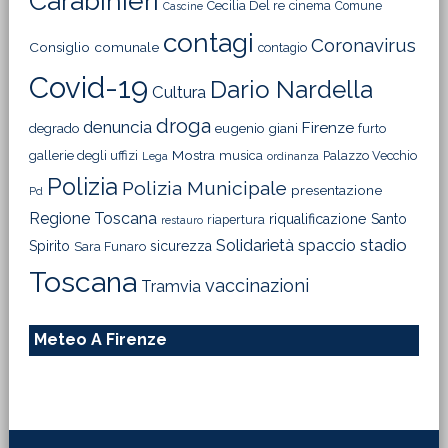
Carabinieri
Cecilia Del re
cinema
Comune
Cascine
contagi
Coronavirus
Consiglio comunale
contagio
Covid-19
Dario Nardella
Cultura
droga
denuncia
Firenze
degrado
eugenio giani
furto
Mostra
gallerie degli uffizi
musica
Palazzo Vecchio
Lega
ordinanza
Polizia
Polizia Municipale
presentazione
Pd
Regione Toscana
riqualificazione
Santo
riapertura
restauro
Solidarietà
stadio
spaccio
Spirito
sicurezza
Sara Funaro
Toscana
vaccinazioni
Tramvia
Meteo A Firenze