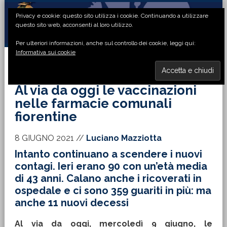
Passa
Passa
Passa
Passa
Privacy e cookie: questo sito utilizza i cookie. Continuando a utilizzare
alla
al
alla
al
questo sito web, acconsenti al loro utilizzo.
navigazione
contenuto
barra
piè
Per ulteriori informazioni, anche sul controllo dei cookie, leggi qui:
primaria
principale
laterale
di
Informativa sui cookie
primaria
pagina
MENU
Al via da oggi le vaccinazioni
nelle farmacie comunali
fiorentine
8 GIUGNO 2021
//
Luciano Mazziotta
Intanto continuano a scendere i nuovi
contagi. Ieri erano 90 con un’età media
di 43 anni. Calano anche i ricoverati in
ospedale e ci sono 359 guariti in più: ma
anche 11 nuovi decessi
Al via da oggi, mercoledì 9 giugno, le