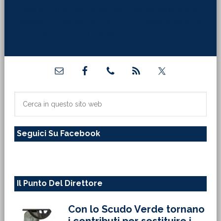
nella tua mail" subscribe_text="Per ricevere i nostri
contributi direttamente sulla tua mail inserisci qui il
tuo indirizzo di posta elettronica:"]
Barra
laterale
primaria
Cerca
in
questo
Seguici Su Facebook
sito
web
Il Punto Del Direttore
Con lo Scudo Verde tornano
i contributi per sostituire i