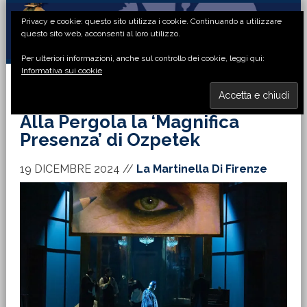
Passa
Passa
Passa
Passa
Privacy e cookie: questo sito utilizza i cookie. Continuando a utilizzare
alla
al
alla
al
questo sito web, acconsenti al loro utilizzo.
navigazione
contenuto
barra
piè
Per ulteriori informazioni, anche sul controllo dei cookie, leggi qui:
primaria
principale
laterale
di
Informativa sui cookie
primaria
pagina
MENU
Alla Pergola la ‘Magnifica
Presenza’ di Ozpetek
19 DICEMBRE 2024
//
La Martinella Di Firenze