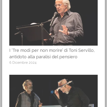
I ‘Tre modi per non morire’ di Toni Servillo,
antidoto alla paralisi del pensiero
6 Dicembre 2024