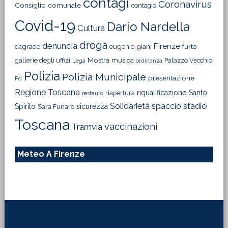
contagi
Coronavirus
Consiglio comunale
contagio
Covid-19
Dario Nardella
Cultura
droga
denuncia
Firenze
degrado
eugenio giani
furto
Mostra
gallerie degli uffizi
musica
Palazzo Vecchio
Lega
ordinanza
Polizia
Polizia Municipale
presentazione
Pd
Regione Toscana
riqualificazione
Santo
riapertura
restauro
Solidarietà
stadio
spaccio
Spirito
sicurezza
Sara Funaro
Toscana
vaccinazioni
Tramvia
Meteo A Firenze