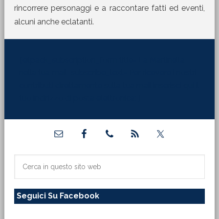
rincorrere personaggi e a raccontare fatti ed eventi,
alcuni anche eclatanti.
[jetpack_subscription_form title="La Martinella
nella tua mail" subscribe_text="Per ricevere i nostri
contributi direttamente sulla tua mail inserisci qui il
tuo indirizzo di posta elettronica:"]
Barra
laterale
primaria
Cerca
in
questo
Seguici Su Facebook
sito
web