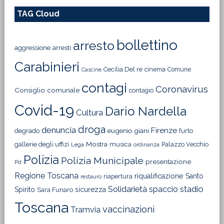
TAG Cloud
bollettino
arresto
aggressione
arresti
Carabinieri
Cecilia Del re
cinema
Comune
Cascine
contagi
Coronavirus
Consiglio comunale
contagio
Covid-19
Dario Nardella
Cultura
droga
denuncia
Firenze
degrado
eugenio giani
furto
Mostra
gallerie degli uffizi
musica
Palazzo Vecchio
Lega
ordinanza
Polizia
Polizia Municipale
presentazione
Pd
Regione Toscana
riqualificazione
Santo
riapertura
restauro
Solidarietà
stadio
spaccio
Spirito
sicurezza
Sara Funaro
Toscana
vaccinazioni
Tramvia