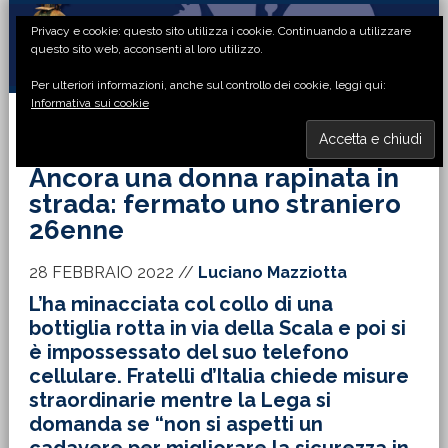
Passa
Passa
Passa
Passa
Privacy e cookie: questo sito utilizza i cookie. Continuando a utilizzare
alla
al
alla
al
questo sito web, acconsenti al loro utilizzo.
navigazione
contenuto
barra
piè
Per ulteriori informazioni, anche sul controllo dei cookie, leggi qui:
primaria
principale
laterale
di
Informativa sui cookie
primaria
pagina
MENU
Ancora una donna rapinata in
strada: fermato uno straniero
26enne
28 FEBBRAIO 2022
//
Luciano Mazziotta
L’ha minacciata col collo di una
bottiglia rotta in via della Scala e poi si
è impossessato del suo telefono
cellulare. Fratelli d’Italia chiede misure
straordinarie mentre la Lega si
domanda se “non si aspetti un