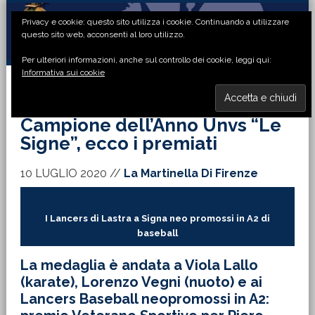
Passa
Passa
Passa
Passa
Privacy e cookie: questo sito utilizza i cookie. Continuando a utilizzare
alla
al
alla
al
questo sito web, acconsenti al loro utilizzo.
navigazione
contenuto
barra
piè
Per ulteriori informazioni, anche sul controllo dei cookie, leggi qui:
primaria
principale
laterale
di
Informativa sui cookie
primaria
pagina
MENU
Campione dell’Anno Unvs “Le
Signe”, ecco i premiati
10 LUGLIO 2020
//
La Martinella Di Firenze
I Lancers di Lastra a Signa neo promossi in A2 di
baseball
La medaglia è andata a Viola Lallo
(karate), Lorenzo Vegni (nuoto) e ai
Lancers Baseball neopromossi in A2: