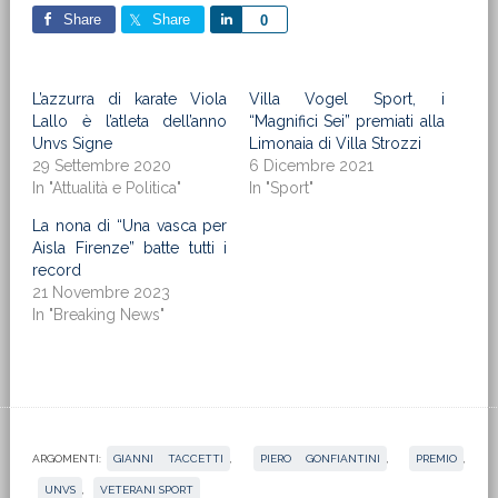
Share
Share
Share
0
L’azzurra di karate Viola
Villa Vogel Sport, i
Lallo è l’atleta dell’anno
“Magnifici Sei” premiati alla
Unvs Signe
Limonaia di Villa Strozzi
29 Settembre 2020
6 Dicembre 2021
In "Attualità e Politica"
In "Sport"
La nona di “Una vasca per
Aisla Firenze” batte tutti i
record
21 Novembre 2023
In "Breaking News"
ARGOMENTI:
GIANNI TACCETTI
,
PIERO GONFIANTINI
,
PREMIO
,
UNVS
,
VETERANI SPORT