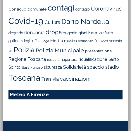
contagi
Coronavirus
Consiglio comunale
contagio
Covid-19
Dario Nardella
Cultura
droga
denuncia
Firenze
degrado
eugenio giani
furto
Mostra
gallerie degli uffizi
musica
Palazzo Vecchio
Lega
ordinanza
Polizia
Polizia Municipale
presentazione
Pd
Regione Toscana
riqualificazione
Santo
riapertura
restauro
Solidarietà
stadio
spaccio
Spirito
sicurezza
Sara Funaro
Toscana
vaccinazioni
Tramvia
Meteo A Firenze