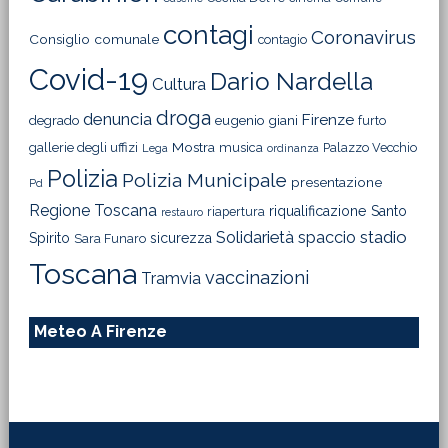
contagi
Coronavirus
Consiglio comunale
contagio
Covid-19
Dario Nardella
Cultura
droga
denuncia
Firenze
degrado
eugenio giani
furto
Mostra
gallerie degli uffizi
musica
Palazzo Vecchio
Lega
ordinanza
Polizia
Polizia Municipale
presentazione
Pd
Regione Toscana
riqualificazione
Santo
riapertura
restauro
Solidarietà
stadio
spaccio
Spirito
sicurezza
Sara Funaro
Toscana
vaccinazioni
Tramvia
Meteo A Firenze