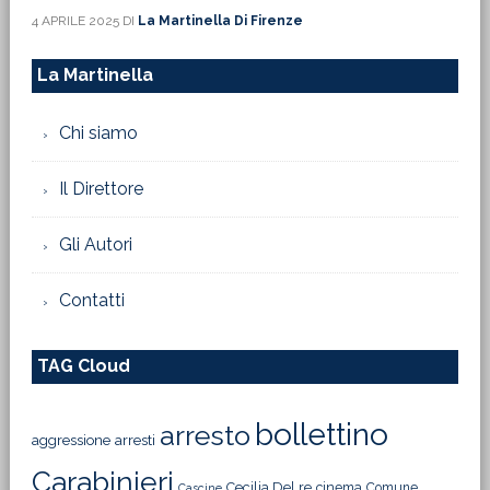
4 APRILE 2025
DI
La Martinella Di Firenze
La Martinella
Chi siamo
Il Direttore
Gli Autori
Contatti
TAG Cloud
bollettino
arresto
aggressione
arresti
Carabinieri
Cecilia Del re
cinema
Comune
Cascine