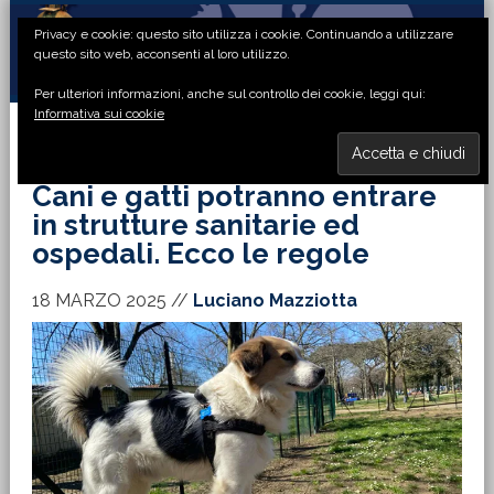
Passa
Passa
Passa
Passa
Privacy e cookie: questo sito utilizza i cookie. Continuando a utilizzare
alla
al
alla
al
questo sito web, acconsenti al loro utilizzo.
navigazione
contenuto
barra
piè
Per ulteriori informazioni, anche sul controllo dei cookie, leggi qui:
primaria
principale
laterale
di
Informativa sui cookie
primaria
pagina
MENU
Cani e gatti potranno entrare
in strutture sanitarie ed
ospedali. Ecco le regole
18 MARZO 2025
//
Luciano Mazziotta