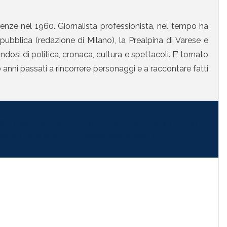
enze nel 1960. Giornalista professionista, nel tempo ha
ubblica (redazione di Milano), la Prealpina di Varese e
osi di politica, cronaca, cultura e spettacoli. E’ tornato
anni passati a rincorrere personaggi e a raccontare fatti
la nella tua mail" subscribe_text="Per ricevere i nostri
i qui il tuo indirizzo di posta elettronica:"]