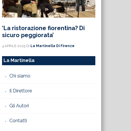
‘La ristorazione fiorentina? Di
sicuro peggiorata’
4 APRILE 2025
DI
La Martinella Di Firenze
La Martinella
Chi siamo
Il Direttore
Gli Autori
Contatti