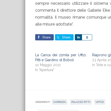
sempre necessario utilizzare il sistema 
commenta il direttore delle Gallerie Eik
normalità. Il museo rimane comunque un lu
alle misure adottate”.
Share
Share
Share
0
La Carica dei 21mila per Uffizi,
Riaprono gli
Pitti e Giardino di Boboli
23 Aprile 2
10 Maggio 2021
In "Arte e cu
In "Apertura"
ARGOMENTI:
CAPIENZA
,
PALAZZO PITTI
,
UFFIZI