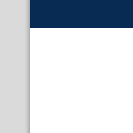
[jetpack_subscription_form title="La Martinel
contributi direttamente sulla tua mail inserisc