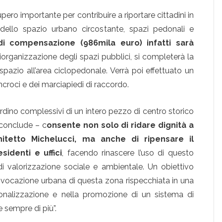
upero importante per contribuire a riportare cittadini in
dello spazio urbano circostante, spazi pedonali e
di compensazione (986mila euro) infatti sarà
iorganizzazione degli spazi pubblici, si completerà la
azio all’area ciclopedonale. Verrà poi effettuato un
 incroci e dei marciapiedi di raccordo.
ordino complessivi di un intero pezzo di centro storico
conclude – c
onsente non solo di ridare dignità a
hitetto Michelucci, ma anche di ripensare il
sidenti e uffici
, facendo rinascere l’uso di questo
di valorizzazione sociale e ambientale. Un obiettivo
a vocazione urbana di questa zona rispecchiata in una
donalizzazione e nella promozione di un sistema di
e sempre di più”.