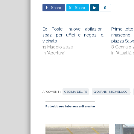
Share
Share
Share
0
Ex Poste: nuove abitazioni,
Primo lotto
spazi per uffici e negozi di
rinascono
vicinato
piazza Salv
11 Maggio 2020
8 Gennaio 
In "Apertura"
In "Attualità 
ARGOMENTI:
CECILIA DEL RE
,
GIOVANNI MICHELUCCI
,
Potrebbero interessarti anche