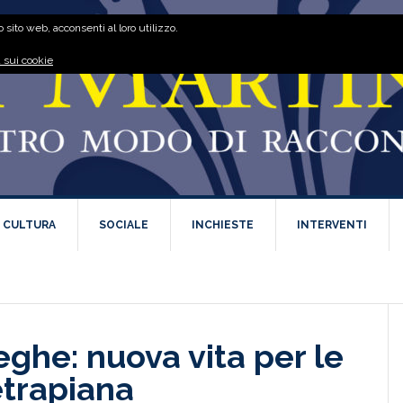
 sito web, acconsenti al loro utilizzo.
 sui cookie
E CULTURA
SOCIALE
INCHIESTE
INTERVENTI
teghe: nuova vita per le
etrapiana