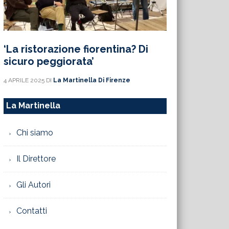
‘La ristorazione fiorentina? Di
sicuro peggiorata’
4 APRILE 2025
DI
La Martinella Di Firenze
La Martinella
Chi siamo
Il Direttore
Gli Autori
Contatti