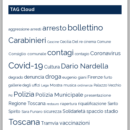
TAG Cloud
bollettino
arresto
aggressione
arresti
Carabinieri
Cecilia Del re
cinema
Comune
Cascine
contagi
Coronavirus
Consiglio comunale
contagio
Covid-19
Dario Nardella
Cultura
droga
denuncia
Firenze
degrado
eugenio giani
furto
Mostra
gallerie degli uffizi
musica
Palazzo Vecchio
Lega
ordinanza
Polizia
Polizia Municipale
presentazione
Pd
Regione Toscana
riqualificazione
Santo
riapertura
restauro
Solidarietà
stadio
spaccio
Spirito
sicurezza
Sara Funaro
Toscana
vaccinazioni
Tramvia