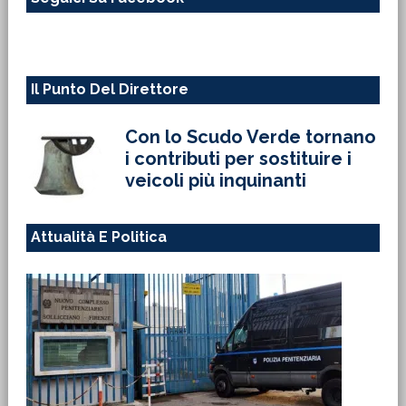
sito
web
Il Punto Del Direttore
Con lo Scudo Verde tornano
i contributi per sostituire i
veicoli più inquinanti
Attualità E Politica