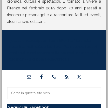
cronaca, cultura e spettacoli. E’ tornato a vivere a
Firenze nel febbraio 2019 dopo 30 anni passati a
rincorrere personaggi e a raccontare fatti ed eventi,
alcuni anche eclatanti.
[jetpack_subscription_form title="La Martinella
nella tua mail" subscribe_text="Per ricevere i nostri
contributi direttamente sulla tua mail inserisci qui il
tuo indirizzo di posta elettronica:"]
Barra
laterale
primaria
Cerca
in
questo
Seguici Su Facebook