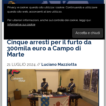
Passa
Passa
Passa
Passa
Privacy e cookie: questo sito utilizza i cookie. Continuando a utilizzare
alla
al
alla
al
questo sito web, acconsenti al loro utilizzo.
navigazione
contenuto
barra
piè
Per ulteriori informazioni, anche sul controllo dei cookie, leggi qui:
primaria
principale
laterale
di
Informativa sui cookie
primaria
pagina
MENU
Cinque arresti per il furto da
300mila euro a Campo di
Marte
21 LUGLIO 2024
//
Luciano Mazziotta