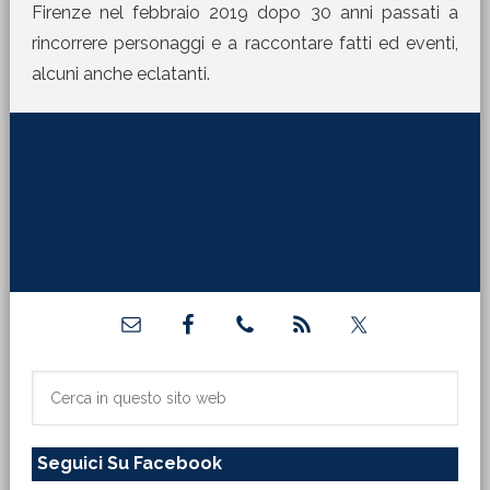
Firenze nel febbraio 2019 dopo 30 anni passati a
rincorrere personaggi e a raccontare fatti ed eventi,
alcuni anche eclatanti.
[jetpack_subscription_form title="La Martinella
nella tua mail" subscribe_text="Per ricevere i nostri
contributi direttamente sulla tua mail inserisci qui il
tuo indirizzo di posta elettronica:"]
Barra
laterale
primaria
Cerca
in
questo
Seguici Su Facebook
sito