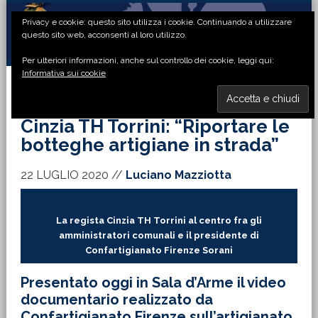
Passa
Passa
Passa
Passa
Privacy e cookie: questo sito utilizza i cookie. Continuando a utilizzare
alla
al
alla
al
questo sito web, acconsenti al loro utilizzo.
navigazione
contenuto
barra
piè
Per ulteriori informazioni, anche sul controllo dei cookie, leggi qui:
primaria
principale
laterale
di
Informativa sui cookie
primaria
pagina
MENU
Cinzia TH Torrini: “Riportare le
botteghe artigiane in strada”
22 LUGLIO 2020
//
Luciano Mazziotta
La regista Cinzia TH Torrini al centro fra gli
amministratori comunali e il presidente di
Confartigianato Firenze Sorani
Presentato oggi in Sala d’Arme il video
documentario realizzato da
Confartigianato Firenze sull’artigianato