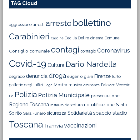
TAG Cloud
bollettino
arresto
aggressione
arresti
Carabinieri
Cecilia Del re
cinema
Comune
Cascine
contagi
Coronavirus
Consiglio comunale
contagio
Covid-19
Dario Nardella
Cultura
droga
denuncia
Firenze
degrado
eugenio giani
furto
Mostra
gallerie degli uffizi
musica
Palazzo Vecchio
Lega
ordinanza
Polizia
Polizia Municipale
presentazione
Pd
Regione Toscana
riqualificazione
Santo
riapertura
restauro
Solidarietà
stadio
spaccio
Spirito
sicurezza
Sara Funaro
Toscana
vaccinazioni
Tramvia