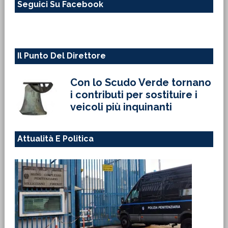
Seguici Su Facebook
sito
web
Il Punto Del Direttore
Con lo Scudo Verde tornano
i contributi per sostituire i
veicoli più inquinanti
Attualità E Politica