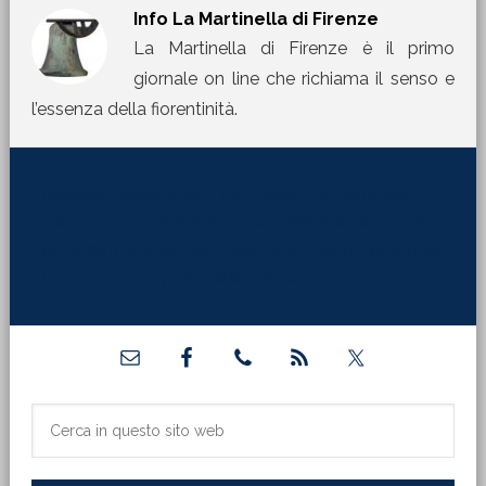
Info
La Martinella di Firenze
La Martinella di Firenze è il primo
giornale on line che richiama il senso e
l’essenza della fiorentinità.
[jetpack_subscription_form title="La Martinella
nella tua mail" subscribe_text="Per ricevere i nostri
contributi direttamente sulla tua mail inserisci qui il
tuo indirizzo di posta elettronica:"]
Barra
laterale
primaria
Cerca
in
questo