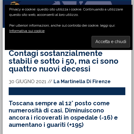
Passa
Passa
Passa
Passa
Privacy e cookie: questo sito utilizza i cookie. Continuando a utilizzare
alla
al
alla
al
questo sito web, acconsenti al loro utilizzo.
navigazione
contenuto
barra
piè
Per ulteriori informazioni, anche sul controllo dei cookie, leggi qui:
primaria
principale
laterale
di
Informativa sui cookie
primaria
pagina
MENU
Contagi sostanzialmente
stabili e sotto i 50, ma ci sono
quattro nuovi decessi
30 GIUGNO 2021
//
La Martinella Di Firenze
Toscana sempre al 12° posto come
numerosità di casi. Diminuiscono
ancora i ricoverati in ospedale (-16) e
aumentano i guariti (+195)