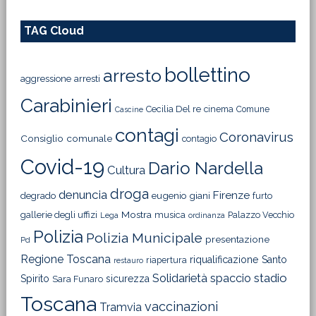
TAG Cloud
bollettino
arresto
aggressione
arresti
Carabinieri
Cecilia Del re
cinema
Comune
Cascine
contagi
Coronavirus
Consiglio comunale
contagio
Covid-19
Dario Nardella
Cultura
droga
denuncia
Firenze
degrado
eugenio giani
furto
Mostra
gallerie degli uffizi
musica
Palazzo Vecchio
Lega
ordinanza
Polizia
Polizia Municipale
presentazione
Pd
Regione Toscana
riqualificazione
Santo
riapertura
restauro
Solidarietà
stadio
spaccio
Spirito
sicurezza
Sara Funaro
Toscana
vaccinazioni
Tramvia