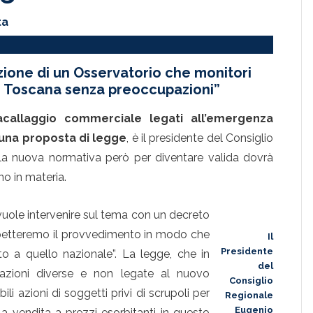
ta
zione di un Osservatorio che monitori
 in Toscana senza preoccupazioni”
acallaggio commerciale legati all’emergenza
una proposta di legge
, è il presidente del Consiglio
la nuova normativa però per diventare valida dovrà
o in materia.
vuole intervenire sul tema con un decreto
petteremo il provvedimento in modo che
Il
Presidente
o a quello nazionale”. La legge, che in
del
uazioni diverse e non legate al nuovo
Consiglio
ili azioni di soggetti privi di scrupoli per
Regionale
Eugenio
a vendita a prezzi esorbitanti in questo