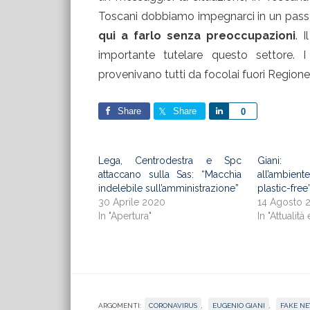
Toscani dobbiamo impegnarci in un pas
qui a farlo senza preoccupazioni
. 
importante tutelare questo settore. I
provenivano tutti da focolai fuori Regione e
Share
Share
Share
0
Lega, Centrodestra e Spc
Giani: “
attaccano sulla Sas: “Macchia
all’ambie
indelebile sull’amministrazione”
plastic-free
30 Aprile 2020
14 Agosto 
In "Apertura"
In "Attualità 
ARGOMENTI:
CORONAVIRUS
,
EUGENIO GIANI
,
FAKE N