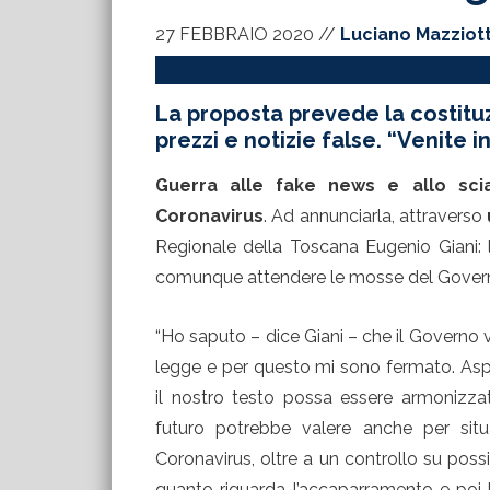
27 FEBBRAIO 2020
//
Luciano Mazziot
La proposta prevede la costitu
prezzi e notizie false. “Venite
Guerra alle fake news e allo sci
Coronavirus
. Ad annunciarla, attraverso
Regionale della Toscana Eugenio Giani: 
comunque attendere le mosse del Govern
“Ho saputo – dice Giani – che il Governo 
legge e per questo mi sono fermato. As
il nostro testo possa essere armonizzat
futuro potrebbe valere anche per sit
Coronavirus, oltre a un controllo su possib
quanto riguarda l’accaparramento e poi l