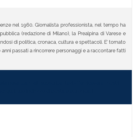
enze nel 1960. Giornalista professionista, nel tempo ha
ubblica (redazione di Milano), la Prealpina di Varese e
osi di politica, cronaca, cultura e spettacoli. E’ tornato
anni passati a rincorrere personaggi e a raccontare fatti
la nella tua mail" subscribe_text="Per ricevere i nostri
i qui il tuo indirizzo di posta elettronica:"]