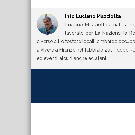
Info
Luciano Mazziotta
Luciano Mazziotta è nato a Fir
lavorato per La Nazione, la Rep
diverse altre testate locali lombarde occupand
a vivere a Firenze nel febbraio 2019 dopo 30 
ed eventi, alcuni anche eclatanti.
[jetpack_subscription_form title="La Martinel
contributi direttamente sulla tua mail inserisc