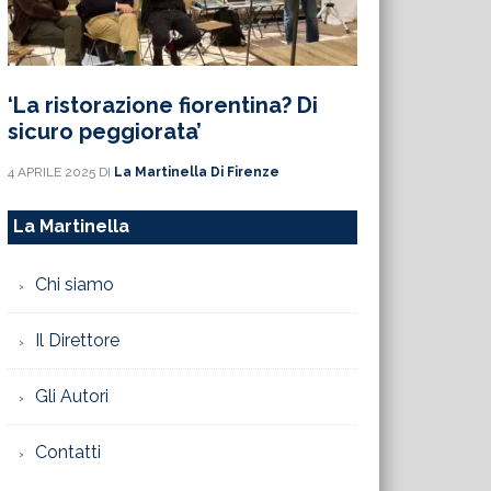
‘La ristorazione fiorentina? Di
sicuro peggiorata’
4 APRILE 2025
DI
La Martinella Di Firenze
La Martinella
Chi siamo
Il Direttore
Gli Autori
Contatti