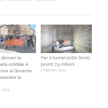
 domani la
Per il tunnel sotto l’Arno
ta solidale e
pronti 7,5 milioni
crive al Governo:
1 Febbraio 2024
sariare la
”
o 2024