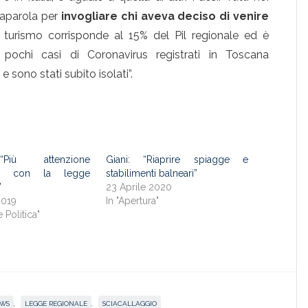
saparola per
invogliare chi aveva deciso di venire
Il turismo corrisponde al 15% del Pil regionale ed è
 pochi casi di Coronavirus registrati in Toscana
 sono stati subito isolati”.
Più attenzione
Giani: “Riaprire spiagge e
nte con la legge
stabilimenti balneari”
”
23 Aprile 2020
2019
In "Apertura"
e Politica"
EWS
,
LEGGE REGIONALE
,
SCIACALLAGGIO