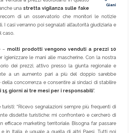
Giani
e anche una
stretta vigilanza sulle fake
orecom di un osservatorio che monitori le notizie
i. I casi verranno poi segnalati all’autorità giudiziaria e
l caso.
te –
molti
prodotti vengono venduti a prezzi 10
r igienizzare le mani alle mascherine. Con la nostra
orio dei prezzi, attivo presso la giunta regionale e
fronte a un aumento pari a più del doppio sarebbe
 della concorrenza e consentire ai sindaci di stabilire
15 giorni ai tre mesi per i responsabili
”.
turisti: “Ricevo segnalazioni sempre più frequenti di
ante disdette turistiche: mi confronterò e cercherò di
 efficace marketing territoriale. Bisogna far passare
in Italia, è uguale a quella di altri Paesi. Tutti noi