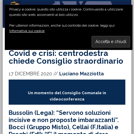
Passa
Passa
Passa
Passa
Privacy e cookie: questo sito utilizza i cookie. Continuando a utilizzare
alla
al
alla
al
questo sito web, acconsenti al loro utilizzo.
navigazione
contenuto
barra
piè
Per ulteriori informazioni, anche sul controllo dei cookie, leggi qui:
primaria
principale
laterale
di
Informativa sui cookie
primaria
pagina
MENU
Covid e crisi: centrodestra
chiede Consiglio straordinario
17 DICEMBRE 2020
//
Luciano Mazziotta
Un momento del Consiglio Comunale in
videoconferenza
Bussolin (Lega): “Servono soluzioni
incisive e non proposte imbarazzanti”.
Bocci (Gruppo Misto), Cellai (F.Italia) e