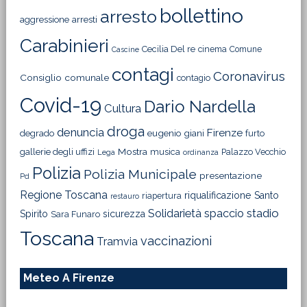
bollettino
arresto
aggressione
arresti
Carabinieri
Cecilia Del re
cinema
Comune
Cascine
contagi
Coronavirus
Consiglio comunale
contagio
Covid-19
Dario Nardella
Cultura
droga
denuncia
Firenze
degrado
eugenio giani
furto
Mostra
gallerie degli uffizi
musica
Palazzo Vecchio
Lega
ordinanza
Polizia
Polizia Municipale
presentazione
Pd
Regione Toscana
riqualificazione
Santo
riapertura
restauro
Solidarietà
stadio
spaccio
Spirito
sicurezza
Sara Funaro
Toscana
vaccinazioni
Tramvia
Meteo A Firenze