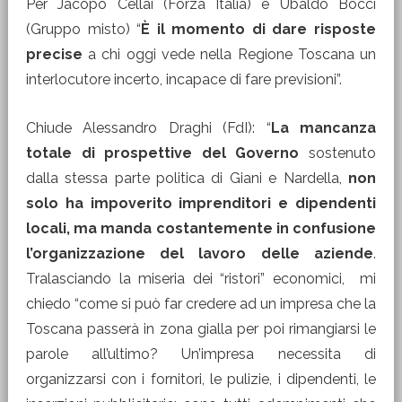
Per Jacopo Cellai (Forza Italia) e Ubaldo Bocci
(Gruppo misto) “
È il momento di dare risposte
precise
a chi oggi vede nella Regione Toscana un
interlocutore incerto, incapace di fare previsioni”.
Chiude Alessandro Draghi (FdI): “
La mancanza
totale di prospettive del Governo
sostenuto
dalla stessa parte politica di Giani e Nardella,
non
solo ha impoverito imprenditori e dipendenti
locali, ma manda costantemente in confusione
l’organizzazione del lavoro delle aziende
.
Tralasciando la miseria dei “ristori” economici, mi
chiedo “come si può far credere ad un impresa che la
Toscana passerà in zona gialla per poi rimangiarsi le
parole all’ultimo? Un’impresa necessita di
organizzarsi con i fornitori, le pulizie, i dipendenti, le