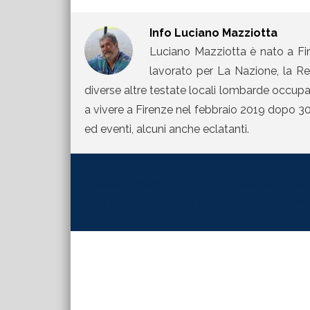
Info
Luciano Mazziotta
Luciano Mazziotta è nato a Fir
lavorato per La Nazione, la Rep
diverse altre testate locali lombarde occupand
a vivere a Firenze nel febbraio 2019 dopo 30 
ed eventi, alcuni anche eclatanti.
[jetpack_subscription_form title="La Martinel
contributi direttamente sulla tua mail inserisc