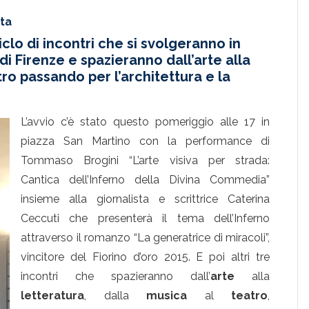
ta
clo di incontri che si svolgeranno in
 di Firenze e spazieranno dall’arte alla
tro passando per l’architettura e la
L’avvio c’è stato questo pomeriggio alle 17 in
piazza San Martino con la performance di
Tommaso Brogini “L’arte visiva per strada:
Cantica dell’Inferno della Divina Commedia”
insieme alla giornalista e scrittrice Caterina
Ceccuti che presenterà il tema dell’Inferno
attraverso il romanzo “La generatrice di miracoli”,
vincitore del Fiorino d’oro 2015. E poi altri tre
incontri che spazieranno dall’
arte
alla
letteratura
, dalla
musica
al
teatro
,