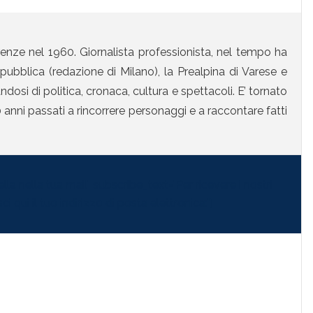
enze nel 1960. Giornalista professionista, nel tempo ha
ubblica (redazione di Milano), la Prealpina di Varese e
osi di politica, cronaca, cultura e spettacoli. E’ tornato
anni passati a rincorrere personaggi e a raccontare fatti
la nella tua mail" subscribe_text="Per ricevere i nostri
i qui il tuo indirizzo di posta elettronica:"]