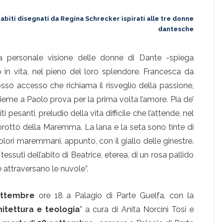
e abiti disegnati da Regina Schrecker ispirati alle tre donne
dantesche
ia personale visione delle donne di Dante -spiega
n vita, nel pieno del loro splendore. Francesca da
osso accesso che richiama il risveglio della passione,
sieme a Paolo prova per la prima volta l’amore. Pia de’
pesanti, preludio della vita difficile che l’attende, nel
rotto della Maremma. La lana e la seta sono tinte di
lori maremmani, appunto, con il giallo delle ginestre.
essuti dell’abito di Beatrice, eterea, di un rosa pallido
e attraversano le nuvole”.
ettembre
ore 18 a Palagio di Parte Guelfa, con la
hitettura e teologia
” a cura di Anita Norcini Tosi e