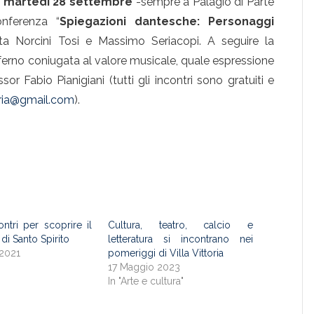
e
martedì 28 settembre
-sempre a Palagio di Parte
nferenza “
Spiegazioni dantesche: Personaggi
ita Norcini Tosi e Massimo Seriacopi. A seguire la
ferno coniugata al valore musicale, quale espressione
or Fabio Pianigiani (tutti gli incontri sono gratuiti e
teria@gmail.com
).
ntri per scoprire il
Cultura, teatro, calcio e
i Santo Spirito
letteratura si incontrano nei
 2021
pomeriggi di Villa Vittoria
"
17 Maggio 2023
In "Arte e cultura"