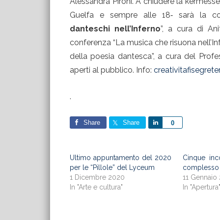
Alessandra Pironi. A chiudere la kermess
Guelfa e sempre alle 18‐ sarà la co
danteschi nell’Inferno
”, a cura di An
conferenza “La musica che risuona nell’In
della poesia dantesca”, a cura del Profess
aperti al pubblico. Info:
creativitafisegre
.
Share
Share
Share
0
Ultimo appuntamento del 2020
Cinque inco
per le “Pillole” del Lyceum
complesso d
1 Dicembre 2020
11 Gennaio
In "Arte e cultura"
In "Apertura