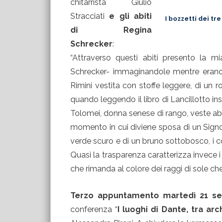
chitarrista Giulio
Stracciati
e gli abiti
I bozzetti dei tr
di Regina
Schrecker
:
“Attraverso questi abiti presento la m
Schrecker- immaginandole mentre erano i
Rimini vestita con stoffe leggere, di un r
quando leggendo il libro di Lancillotto in
Tolomei, donna senese di rango, veste abiti 
momento in cui diviene sposa di un Signo
verde scuro e di un bruno sottobosco, i co
Quasi la trasparenza caratterizza invece i t
che rimanda al colore dei raggi di sole ch
Terzo appuntamento martedì 21 s
conferenza “
I luoghi di Dante, tra arc