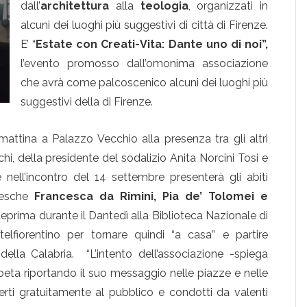
dall’
architettura
alla
teologia
, organizzati in
alcuni dei luoghi più suggestivi di città di Firenze.
E’ “
Estate con Creati-Vita: Dante uno di noi”,
l’evento promosso dall’omonima associazione
che avrà come palcoscenico alcuni dei luoghi più
suggestivi della di Firenze.
attina a Palazzo Vecchio alla presenza tra gli altri
i, della presidente del sodalizio Anita Norcini Tosi e
 nell’incontro del 14 settembre presenterà gli abiti
ntesche
Francesca da Rimini, Pia de’ Tolomei e
teprima durante il Dantedì alla Biblioteca Nazionale di
lfiorentino per tornare quindi “a casa” e partire
lla Calabria. “L’intento dell’associazione -spiega
eta riportando il suo messaggio nelle piazze e nelle
ferti gratuitamente al pubblico e condotti da valenti