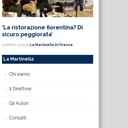
‘La ristorazione fiorentina? Di
sicuro peggiorata’
4 APRILE 2025
DI
La Martinella Di Firenze
La Martinella
Chi siamo
Il Direttore
Gli Autori
Contatti