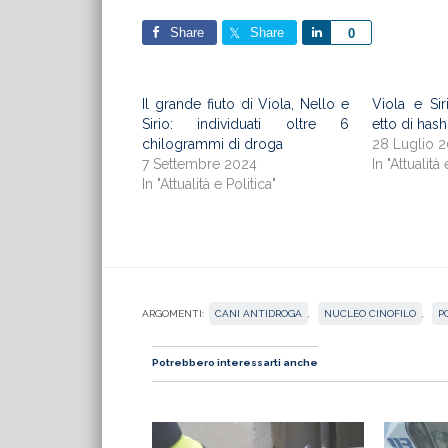
Share
Share
Share
0
Il grande fiuto di Viola, Nello e
Viola e Sir
Sirio: individuati oltre 6
etto di has
chilogrammi di droga
28 Luglio 
7 Settembre 2024
In "Attualità 
In "Attualità e Politica"
ARGOMENTI:
CANI ANTIDROGA
,
NUCLEO CINOFILO
,
P
Potrebbero interessarti anche