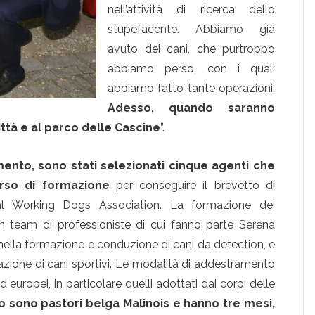
nell’attività di ricerca dello
stupefacente. Abbiamo già
avuto dei cani, che purtroppo
abbiamo perso, con i quali
abbiamo fatto tante operazioni.
Adesso, quando saranno
città e al parco delle Cascine
”.
amento, sono stati selezionati cinque agenti che
orso di formazione
per conseguire il brevetto di
onal Working Dogs Association. La formazione dei
n team di professioniste di cui fanno parte Serena
nella formazione e conduzione di cani da detection, e
azione di cani sportivi. Le modalità di addestramento
d europei, in particolare quelli adottati dai corpi delle
io sono pastori belga Malinois e hanno tre mesi,