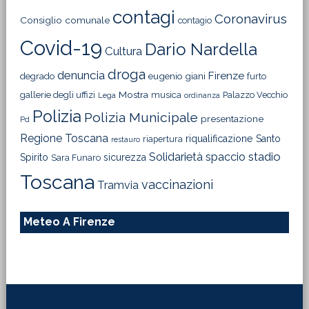
contagi
Coronavirus
Consiglio comunale
contagio
Covid-19
Dario Nardella
Cultura
droga
denuncia
Firenze
degrado
eugenio giani
furto
Mostra
gallerie degli uffizi
musica
Palazzo Vecchio
Lega
ordinanza
Polizia
Polizia Municipale
presentazione
Pd
Regione Toscana
riqualificazione
Santo
riapertura
restauro
Solidarietà
stadio
spaccio
Spirito
sicurezza
Sara Funaro
Toscana
vaccinazioni
Tramvia
Meteo A Firenze