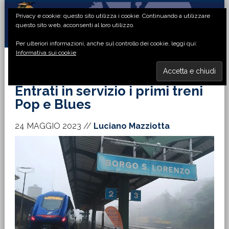
Passa
Passa
Passa
Passa
Privacy e cookie: questo sito utilizza i cookie. Continuando a utilizzare
alla
al
alla
al
questo sito web, acconsenti al loro utilizzo.
navigazione
contenuto
barra
piè
Per ulteriori informazioni, anche sul controllo dei cookie, leggi qui:
primaria
principale
laterale
di
Informativa sui cookie
primaria
pagina
MENU
Entrati in servizio i primi treni
Pop e Blues
24 MAGGIO 2023
//
Luciano Mazziotta