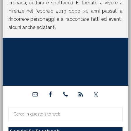
cronaca, cultura e spettacoli. E’ tornato a vivere a
Firenze nel febbraio 2019 dopo 30 anni passati a
rincorrere personaggi e a raccontare fatti ed eventi,
alcuni anche eclatanti.
[jetpack_subscription_form title="La Martinella
nella tua mail" subscribe_text="Per ricevere i nostri
contributi direttamente sulla tua mail inserisci qui il
tuo indirizzo di posta elettronica:"]
Barra
laterale
primaria
Cerca
in
questo