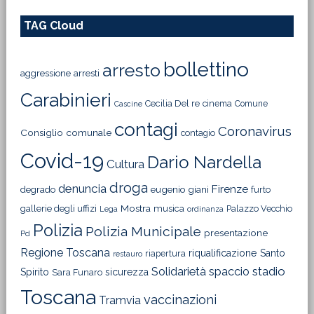
TAG Cloud
bollettino
arresto
aggressione
arresti
Carabinieri
Cecilia Del re
cinema
Comune
Cascine
contagi
Coronavirus
Consiglio comunale
contagio
Covid-19
Dario Nardella
Cultura
droga
denuncia
Firenze
degrado
eugenio giani
furto
Mostra
gallerie degli uffizi
musica
Palazzo Vecchio
Lega
ordinanza
Polizia
Polizia Municipale
presentazione
Pd
Regione Toscana
riqualificazione
Santo
riapertura
restauro
Solidarietà
stadio
spaccio
Spirito
sicurezza
Sara Funaro
Toscana
vaccinazioni
Tramvia