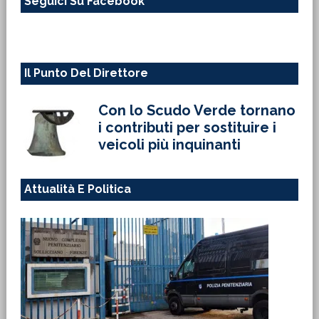
Seguici Su Facebook
sito
web
Il Punto Del Direttore
Con lo Scudo Verde tornano
i contributi per sostituire i
veicoli più inquinanti
Attualità E Politica