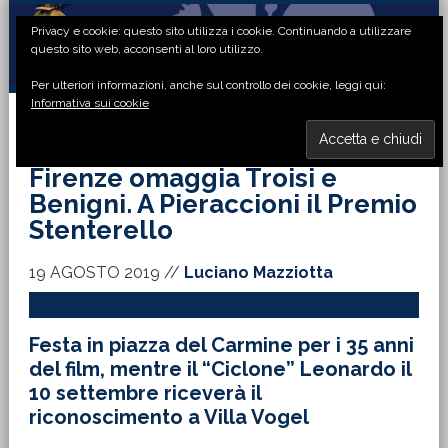
Passa
Passa
Passa
Passa
Privacy e cookie: questo sito utilizza i cookie. Continuando a utilizzare
alla
al
alla
al
questo sito web, acconsenti al loro utilizzo.
navigazione
contenuto
barra
piè
Per ulteriori informazioni, anche sul controllo dei cookie, leggi qui:
primaria
principale
laterale
di
Informativa sui cookie
primaria
pagina
MENU
Firenze omaggia Troisi e
Benigni. A Pieraccioni il Premio
Stenterello
19 AGOSTO 2019
//
Luciano Mazziotta
Festa in piazza del Carmine per i 35 anni
del film, mentre il “Ciclone” Leonardo il
10 settembre riceverà il
riconoscimento a Villa Vogel