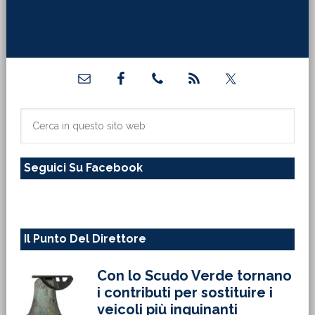
contributi direttamente sulla tua mail inserisci qui il
tuo indirizzo di posta elettronica:"]
Barra
laterale
primaria
Cerca
in
questo
Seguici Su Facebook
sito
web
Il Punto Del Direttore
Con lo Scudo Verde tornano
i contributi per sostituire i
veicoli più inquinanti