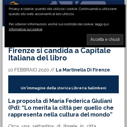
Passa
Passa
Passa
Passa
Privacy e cookie: questo sito utilizza i cookie. Continuando a utilizzare
alla
al
alla
al
questo sito web, acconsenti al loro utilizzo.
navigazione
contenuto
barra
piè
Per ulteriori informazioni, anche sul controllo dei cookie, leggi qui:
primaria
principale
laterale
di
Informativa sui cookie
primaria
pagina
MENU
Firenze si candida a Capitale
Italiana del libro
10 FEBBRAIO 2020
//
La Martinella Di Firenze
Un'immagine della storica Libreria Salimbeni
La proposta di Maria Federica Giuliani
(Pd): “Lo merita la città per quello che
rappresenta nella cultura del mondo”
Circa una settantina di librerie in città,