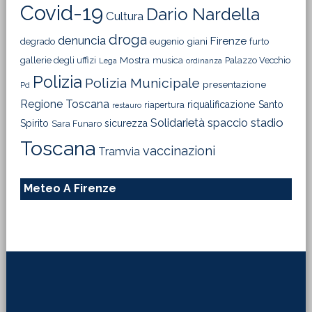
Covid-19
Dario Nardella
Cultura
droga
denuncia
Firenze
degrado
eugenio giani
furto
Mostra
gallerie degli uffizi
musica
Palazzo Vecchio
Lega
ordinanza
Polizia
Polizia Municipale
presentazione
Pd
Regione Toscana
riqualificazione
Santo
riapertura
restauro
Solidarietà
stadio
spaccio
Spirito
sicurezza
Sara Funaro
Toscana
vaccinazioni
Tramvia
Meteo A Firenze
Footer