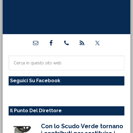
nella tua mail" subscribe_text="Per ricevere i nostri
contributi direttamente sulla tua mail inserisci qui il
tuo indirizzo di posta elettronica:"]
Barra
laterale
primaria
Cerca
in
questo
Seguici Su Facebook
sito
web
Il Punto Del Direttore
Con lo Scudo Verde tornano