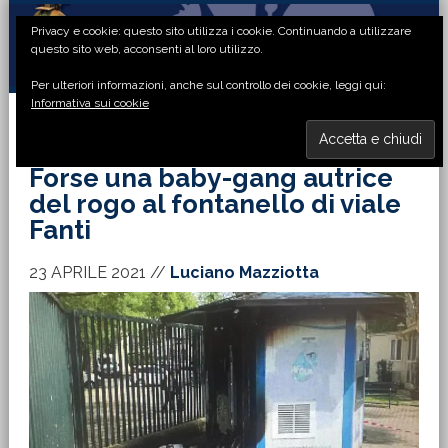
Passa
Passa
Passa
Passa
Privacy e cookie: questo sito utilizza i cookie. Continuando a utilizzare
alla
al
alla
al
questo sito web, acconsenti al loro utilizzo.
navigazione
contenuto
barra
piè
Per ulteriori informazioni, anche sul controllo dei cookie, leggi qui:
primaria
principale
laterale
di
Informativa sui cookie
primaria
pagina
MENU
Forse una baby-gang autrice
del rogo al fontanello di viale
Fanti
23 APRILE 2021
//
Luciano Mazziotta