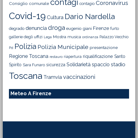
contagi
Coronavirus
Consiglio comunale
contagio
Covid-19
Dario Nardella
Cultura
droga
denuncia
Firenze
degrado
eugenio giani
furto
Mostra
gallerie degli uffizi
musica
Palazzo Vecchio
Lega
ordinanza
Polizia
Polizia Municipale
presentazione
Pd
Regione Toscana
riqualificazione
Santo
riapertura
restauro
Solidarietà
stadio
spaccio
Spirito
sicurezza
Sara Funaro
Toscana
vaccinazioni
Tramvia
Meteo A Firenze