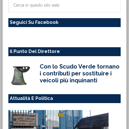
primaria
Cerca
in
questo
Seguici Su Facebook
sito
web
Il Punto Del Direttore
Con lo Scudo Verde tornano
i contributi per sostituire i
veicoli più inquinanti
Attualità E Politica