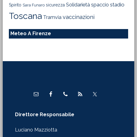
Solidarietà
stadio
spaccio
Spirito
sicurezza
Sara Funaro
Toscana
vaccinazioni
Tramvia
Meteo A Firenze
Footer
Direttore Responsabile
Luciano Mazziotta