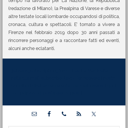
tempo ha lavorato per La Nazione, la Repubblica
(redazione di Milano), la Prealpina di Varese e diverse
altre testate locali lombarde occupandosi di politica,
cronaca, cultura e spettacoli. E’ tornato a vivere a
Firenze nel febbraio 2019 dopo 30 anni passati a
rincorrere personaggi e a raccontare fatti ed eventi,
alcuni anche eclatanti.
[jetpack_subscription_form title="La Martinella
nella tua mail" subscribe_text="Per ricevere i nostri
contributi direttamente sulla tua mail inserisci qui il
tuo indirizzo di posta elettronica:"]
Barra
laterale