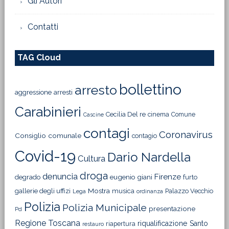
Gli Autori
Contatti
TAG Cloud
bollettino
arresto
aggressione
arresti
Carabinieri
Cecilia Del re
cinema
Comune
Cascine
contagi
Coronavirus
Consiglio comunale
contagio
Covid-19
Dario Nardella
Cultura
droga
denuncia
Firenze
degrado
eugenio giani
furto
Mostra
gallerie degli uffizi
musica
Palazzo Vecchio
Lega
ordinanza
Polizia
Polizia Municipale
presentazione
Pd
Regione Toscana
riqualificazione
Santo
riapertura
restauro