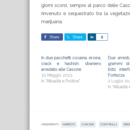
giorni scorsi, sempre al parco delle Casc
rinvenuto e sequestrato tra la vegetazi
marijuana.
Share
Share
Share
0
In due pacchetti cocaina, eroina,
Due arrest
crack e hashish: straniero
grammi di
arrestato alle Cascine
blitz inter
30 Maggio 2023
Fortezza
In "Attualità e Politica"
2 Luglio 2
In "Attualità 
ARGOMENTI:
ARRESTO
,
CASCINE
,
CONTROLLI
,
DRO