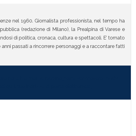
enze nel 1960. Giornalista professionista, nel tempo ha
ubblica (redazione di Milano), la Prealpina di Varese e
osi di politica, cronaca, cultura e spettacoli. E’ tornato
anni passati a rincorrere personaggi e a raccontare fatti
la nella tua mail" subscribe_text="Per ricevere i nostri
i qui il tuo indirizzo di posta elettronica:"]