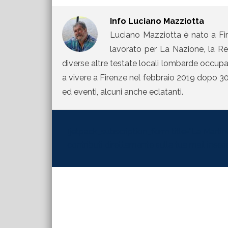
Info
Luciano Mazziotta
Luciano Mazziotta è nato a Fir
lavorato per La Nazione, la Rep
diverse altre testate locali lombarde occupand
a vivere a Firenze nel febbraio 2019 dopo 30 
ed eventi, alcuni anche eclatanti.
[jetpack_subscription_form title="La Martinel
contributi direttamente sulla tua mail inserisc