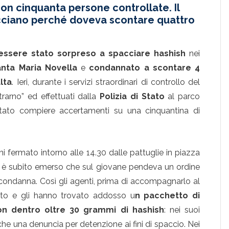
 con cinquanta persone controllate. Il
icciano perché doveva scontare quattro
essere stato sorpreso a spacciare hashish
nei
anta Maria Novella
e
condannato a scontare 4
lta
. Ieri, durante i servizi straordinari di controllo del
trarno” ed effettuati dalla
Polizia di Stato
al parco
rtato compiere accertamenti su una cinquantina di
i fermato intorno alle 14.30 dalle pattuglie in piazza
ti è subito emerso che sul giovane pendeva un ordine
 condanna. Così gli agenti, prima di accompagnarlo al
sito e gli hanno trovato addosso u
n pacchetto di
con dentro oltre 30 grammi di hashish
: nei suoi
e una denuncia per detenzione ai fini di spaccio. Nei