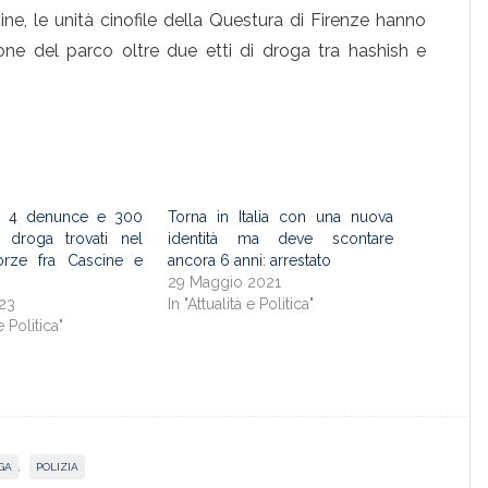
ine, le unità cinofile della Questura di Firenze hanno
one del parco oltre due etti di droga tra hashish e
i, 4 denunce e 300
Torna in Italia con una nuova
 droga trovati nel
identità ma deve scontare
forze fra Cascine e
ancora 6 anni: arrestato
29 Maggio 2021
023
In "Attualità e Politica"
e Politica"
GA
,
POLIZIA