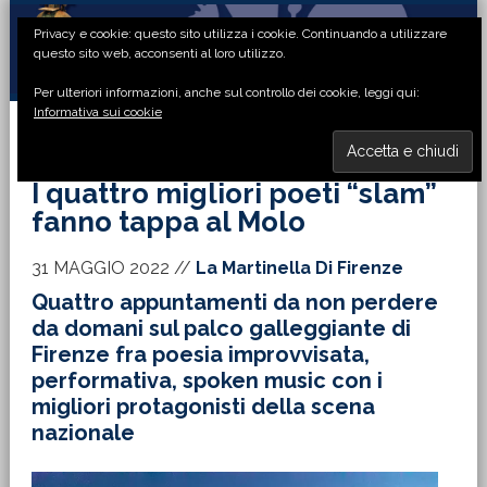
Passa
Passa
Passa
Passa
Privacy e cookie: questo sito utilizza i cookie. Continuando a utilizzare
alla
al
alla
al
questo sito web, acconsenti al loro utilizzo.
navigazione
contenuto
barra
piè
Per ulteriori informazioni, anche sul controllo dei cookie, leggi qui:
primaria
principale
laterale
di
Informativa sui cookie
primaria
pagina
MENU
I quattro migliori poeti “slam”
fanno tappa al Molo
31 MAGGIO 2022
//
La Martinella Di Firenze
Quattro appuntamenti da non perdere
da domani sul palco galleggiante di
Firenze fra poesia improvvisata,
performativa, spoken music con i
migliori protagonisti della scena
nazionale