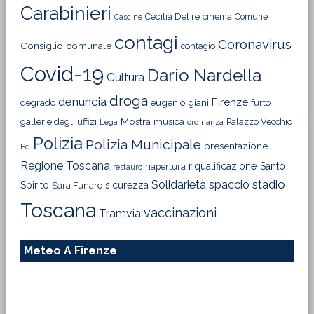
Carabinieri
Cecilia Del re
cinema
Comune
Cascine
contagi
Coronavirus
Consiglio comunale
contagio
Covid-19
Dario Nardella
Cultura
droga
denuncia
Firenze
degrado
eugenio giani
furto
Mostra
gallerie degli uffizi
musica
Palazzo Vecchio
Lega
ordinanza
Polizia
Polizia Municipale
presentazione
Pd
Regione Toscana
riqualificazione
Santo
riapertura
restauro
Solidarietà
stadio
spaccio
Spirito
sicurezza
Sara Funaro
Toscana
vaccinazioni
Tramvia
Meteo A Firenze