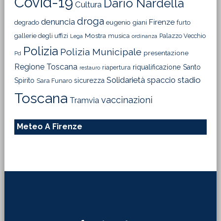
Covid-19
Dario Nardella
Cultura
droga
denuncia
Firenze
degrado
eugenio giani
furto
Mostra
gallerie degli uffizi
musica
Palazzo Vecchio
Lega
ordinanza
Polizia
Polizia Municipale
presentazione
Pd
Regione Toscana
riqualificazione
Santo
riapertura
restauro
Solidarietà
stadio
spaccio
Spirito
sicurezza
Sara Funaro
Toscana
vaccinazioni
Tramvia
Meteo A Firenze
Footer