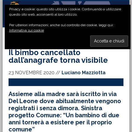
Passa
Passa
Passa
Passa
Privacy e cookie: questo sito utilizza i cookie. Continuando a utilizzare
alla
al
alla
al
questo sito web, acconsenti al loro utilizzo.
navigazione
contenuto
barra
piè
Per ulteriori informazioni, anche sul controllo dei cookie, leggi qui:
primaria
principale
laterale
di
Informativa sui cookie
primaria
pagina
MENU
Il bimbo cancellato
dall’anagrafe torna visibile
23 NOVEMBRE 2020
//
Luciano Mazziotta
Assieme alla madre sarà iscritto in via
Del Leone dove abitualmente vengono
registrati i senza dimora. Sinistra
progetto Comune: “Un bambino di due
anni tornerà a esistere per il proprio
comune”