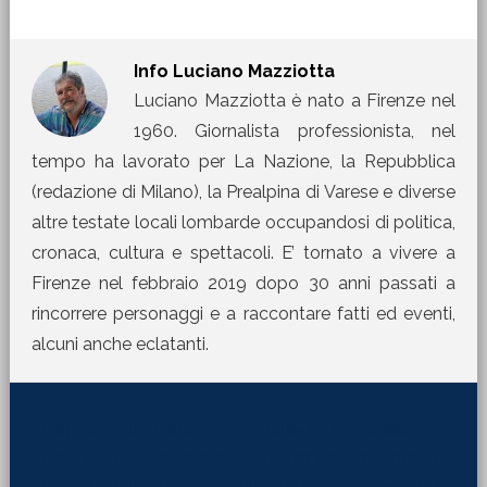
Info
Luciano Mazziotta
Luciano Mazziotta è nato a Firenze nel
1960. Giornalista professionista, nel
tempo ha lavorato per La Nazione, la Repubblica
(redazione di Milano), la Prealpina di Varese e diverse
altre testate locali lombarde occupandosi di politica,
cronaca, cultura e spettacoli. E’ tornato a vivere a
Firenze nel febbraio 2019 dopo 30 anni passati a
rincorrere personaggi e a raccontare fatti ed eventi,
alcuni anche eclatanti.
[jetpack_subscription_form title="La Martinella
nella tua mail" subscribe_text="Per ricevere i nostri
contributi direttamente sulla tua mail inserisci qui il