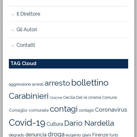
Il Direttore
Gli Autori
Contatti
TAG Cloud
bollettino
arresto
aggressione
arresti
Carabinieri
Cecilia Del re
cinema
Comune
Cascine
contagi
Coronavirus
Consiglio comunale
contagio
Covid-19
Dario Nardella
Cultura
droga
denuncia
Firenze
degrado
eugenio giani
furto