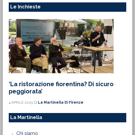
Le Inchieste
‘La ristorazione fiorentina? Di sicuro
peggiorata’
4 APRILE 2025
DI
La Martinella Di Firenze
La Martinella
Chi siamo