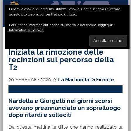
Passa
Passa
Passa
Passa
Privacy e cookie: questo sito utilizza i cookie. Continuando a utilizzare
alla
al
alla
al
questo sito web, acconsenti al loro utilizzo.
navigazione
contenuto
barra
piè
Per ulteriori informazioni, anche sul controllo dei cookie, leggi qui:
primaria
principale
laterale
di
Informativa sui cookie
primaria
pagina
MENU
Iniziata la rimozione delle
recinzioni sul percorso della
T2
20 FEBBRAIO 2020
//
La Martinella Di Firenze
Nardella e Giorgetti nei giorni scorsi
avevano preannunciato un sopralluogo
dopo ritardi e solleciti
Da questa mattina le ditte che hanno realizzato la