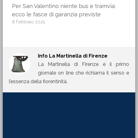
Per San Valentino niente bus e tramvia:
ecco le fasce di garanzia previste
8 Febbraio 2025
Info
La Martinella di Firenze
La Martinella di Firenze è il primo
giornale on line che richiama il senso e
l’essenza della fiorentinità.
[jetpack_subscription_form title="La Martinella
nella tua mail" subscribe_text="Per ricevere i nostri
contributi direttamente sulla tua mail inserisci qui il
tuo indirizzo di posta elettronica:"]