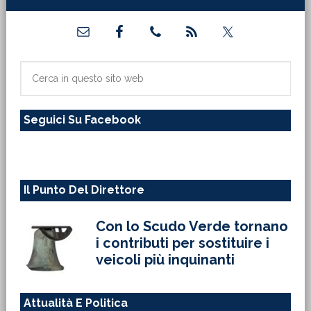
Barra
laterale
primaria
Cerca
in
questo
Seguici Su Facebook
sito
web
Il Punto Del Direttore
Con lo Scudo Verde tornano
i contributi per sostituire i
veicoli più inquinanti
Attualità E Politica