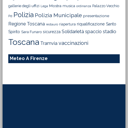
Mostra
gallerie degli uffizi
musica
Palazzo Vecchio
Lega
ordinanza
Polizia
Polizia Municipale
presentazione
Pd
Regione Toscana
riqualificazione
Santo
riapertura
restauro
Solidarietà
stadio
spaccio
Spirito
sicurezza
Sara Funaro
Toscana
vaccinazioni
Tramvia
Meteo A Firenze
Footer