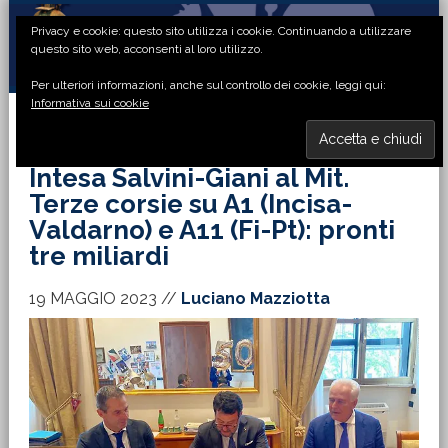
Passa
Passa
Passa
Passa
Privacy e cookie: questo sito utilizza i cookie. Continuando a utilizzare
alla
al
alla
al
questo sito web, acconsenti al loro utilizzo.
navigazione
contenuto
barra
piè
Per ulteriori informazioni, anche sul controllo dei cookie, leggi qui:
primaria
principale
laterale
di
Informativa sui cookie
primaria
pagina
MENU
Intesa Salvini-Giani al Mit.
Terze corsie su A1 (Incisa-
Valdarno) e A11 (Fi-Pt): pronti
tre miliardi
19 MAGGIO 2023
//
Luciano Mazziotta