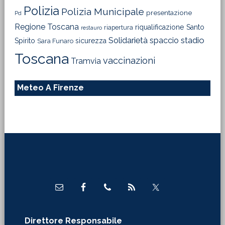
Polizia
Polizia Municipale
presentazione
Pd
Regione Toscana
riqualificazione
Santo
riapertura
restauro
Solidarietà
stadio
spaccio
Spirito
sicurezza
Sara Funaro
Toscana
vaccinazioni
Tramvia
Meteo A Firenze
Footer
Direttore Responsabile