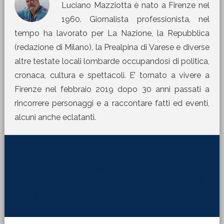
Luciano Mazziotta è nato a Firenze nel
1960. Giornalista professionista, nel
tempo ha lavorato per La Nazione, la Repubblica
(redazione di Milano), la Prealpina di Varese e diverse
altre testate locali lombarde occupandosi di politica,
cronaca, cultura e spettacoli. E’ tornato a vivere a
Firenze nel febbraio 2019 dopo 30 anni passati a
rincorrere personaggi e a raccontare fatti ed eventi,
alcuni anche eclatanti.
[jetpack_subscription_form title="La Martinella
nella tua mail" subscribe_text="Per ricevere i nostri
contributi direttamente sulla tua mail inserisci qui il
tuo indirizzo di posta elettronica:"]