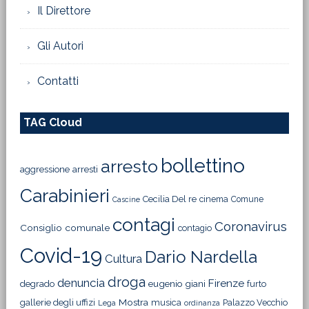
Il Direttore
Gli Autori
Contatti
TAG Cloud
bollettino
arresto
aggressione
arresti
Carabinieri
Cecilia Del re
cinema
Comune
Cascine
contagi
Coronavirus
Consiglio comunale
contagio
Covid-19
Dario Nardella
Cultura
droga
denuncia
Firenze
degrado
eugenio giani
furto
Mostra
gallerie degli uffizi
musica
Palazzo Vecchio
Lega
ordinanza