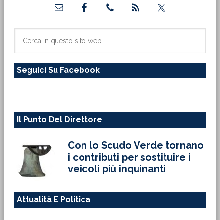
Barra
laterale
primaria
Cerca
in
questo
Seguici Su Facebook
sito
web
Il Punto Del Direttore
Con lo Scudo Verde tornano
i contributi per sostituire i
veicoli più inquinanti
Attualità E Politica