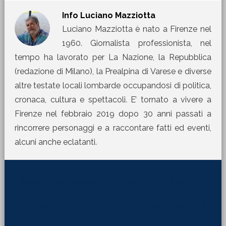
Info
Luciano Mazziotta
Luciano Mazziotta è nato a Firenze nel
1960. Giornalista professionista, nel
tempo ha lavorato per La Nazione, la Repubblica
(redazione di Milano), la Prealpina di Varese e diverse
altre testate locali lombarde occupandosi di politica,
cronaca, cultura e spettacoli. E’ tornato a vivere a
Firenze nel febbraio 2019 dopo 30 anni passati a
rincorrere personaggi e a raccontare fatti ed eventi,
alcuni anche eclatanti.
[jetpack_subscription_form title="La Martinella
nella tua mail" subscribe_text="Per ricevere i nostri
contributi direttamente sulla tua mail inserisci qui il
tuo indirizzo di posta elettronica:"]