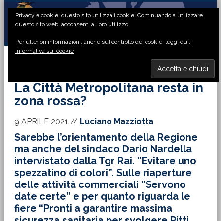
Passa
Passa
Passa
Passa
Privacy e cookie: questo sito utilizza i cookie. Continuando a utilizzare
alla
al
alla
al
questo sito web, acconsenti al loro utilizzo.
navigazione
contenuto
barra
piè
Per ulteriori informazioni, anche sul controllo dei cookie, leggi qui:
primaria
principale
laterale
di
Informativa sui cookie
primaria
pagina
MENU
La Città Metropolitana resta in
zona rossa?
9 APRILE 2021
//
Luciano Mazziotta
Sarebbe l’orientamento della Regione
ma anche del sindaco Dario Nardella
intervistato dalla Tgr Rai. “Evitare uno
spezzatino di colori”. Sulle riaperture
delle attività commerciali “Servono
date certe” e per quanto riguarda le
fiere “Pronti a garantire massima
sicurezza sanitaria per svolgere Pitti