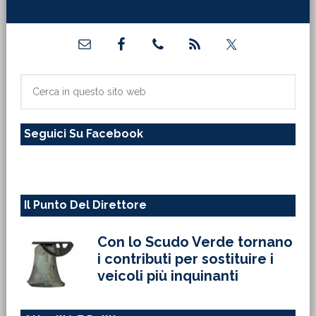
Barra
laterale
primaria
Cerca
in
questo
Seguici Su Facebook
sito
web
Il Punto Del Direttore
Con lo Scudo Verde tornano
i contributi per sostituire i
veicoli più inquinanti