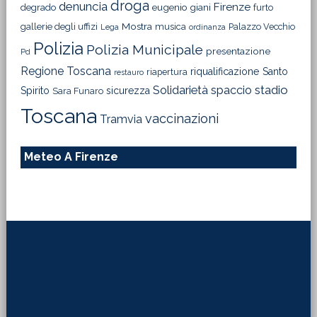
droga
denuncia
Firenze
degrado
eugenio giani
furto
Mostra
gallerie degli uffizi
musica
Palazzo Vecchio
Lega
ordinanza
Polizia
Polizia Municipale
presentazione
Pd
Regione Toscana
riqualificazione
Santo
riapertura
restauro
Solidarietà
stadio
spaccio
Spirito
sicurezza
Sara Funaro
Toscana
vaccinazioni
Tramvia
Meteo A Firenze
Footer