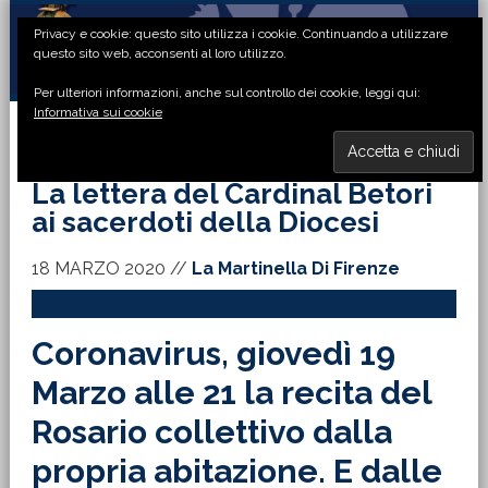
Passa
Passa
Passa
Passa
Privacy e cookie: questo sito utilizza i cookie. Continuando a utilizzare
alla
al
alla
al
questo sito web, acconsenti al loro utilizzo.
navigazione
contenuto
barra
piè
Per ulteriori informazioni, anche sul controllo dei cookie, leggi qui:
primaria
principale
laterale
di
Informativa sui cookie
primaria
pagina
MENU
La lettera del Cardinal Betori
ai sacerdoti della Diocesi
18 MARZO 2020
//
La Martinella Di Firenze
Coronavirus, giovedì 19
Marzo alle 21 la recita del
Rosario collettivo dalla
propria abitazione. E dalle