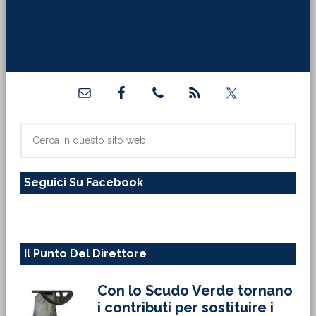
nella tua mail" subscribe_text="Per ricevere i nostri
contributi direttamente sulla tua mail inserisci qui il
tuo indirizzo di posta elettronica:"]
Barra
laterale
primaria
Cerca
in
questo
Seguici Su Facebook
sito
web
Il Punto Del Direttore
Con lo Scudo Verde tornano
i contributi per sostituire i