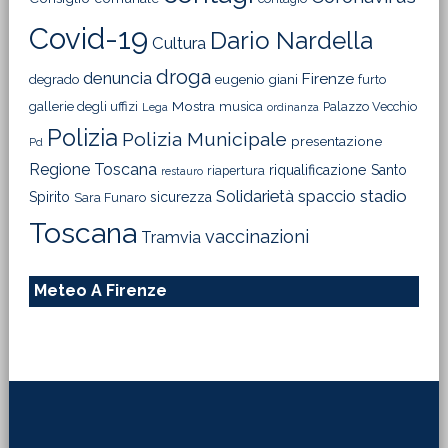
Covid-19
Dario Nardella
Cultura
droga
denuncia
Firenze
degrado
eugenio giani
furto
Mostra
gallerie degli uffizi
musica
Palazzo Vecchio
Lega
ordinanza
Polizia
Polizia Municipale
presentazione
Pd
Regione Toscana
riqualificazione
Santo
riapertura
restauro
Solidarietà
stadio
spaccio
Spirito
sicurezza
Sara Funaro
Toscana
vaccinazioni
Tramvia
Meteo A Firenze
Footer