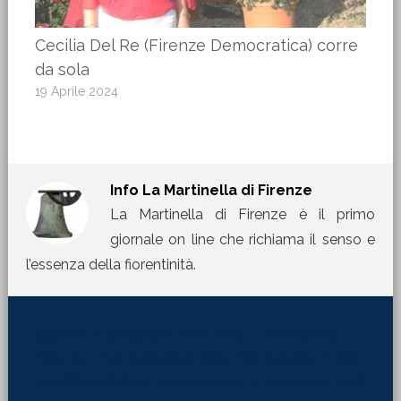
Cecilia Del Re (Firenze Democratica) corre
da sola
19 Aprile 2024
Info
La Martinella di Firenze
La Martinella di Firenze è il primo
giornale on line che richiama il senso e
l’essenza della fiorentinità.
[jetpack_subscription_form title="La Martinella
nella tua mail" subscribe_text="Per ricevere i nostri
contributi direttamente sulla tua mail inserisci qui il