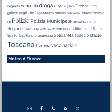
droga
denuncia
Firenze
degrado
eugenio giani
furto
Mostra
gallerie degli uffizi
musica
Palazzo Vecchio
Lega
ordinanza
Polizia
Polizia Municipale
presentazione
Pd
Regione Toscana
riqualificazione
Santo
riapertura
restauro
Solidarietà
stadio
spaccio
Spirito
sicurezza
Sara Funaro
Toscana
vaccinazioni
Tramvia
Meteo A Firenze
Footer