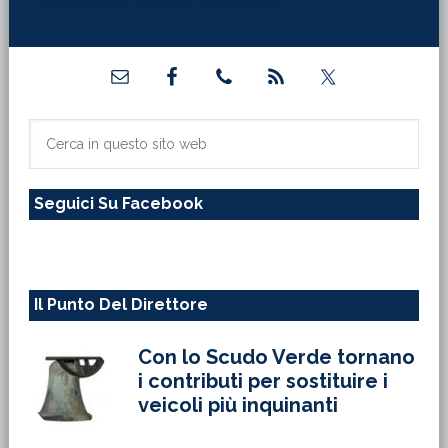
tuo indirizzo di posta elettronica:"]
Barra
laterale
primaria
Cerca
in
questo
Seguici Su Facebook
sito
web
Il Punto Del Direttore
Con lo Scudo Verde tornano
i contributi per sostituire i
veicoli più inquinanti