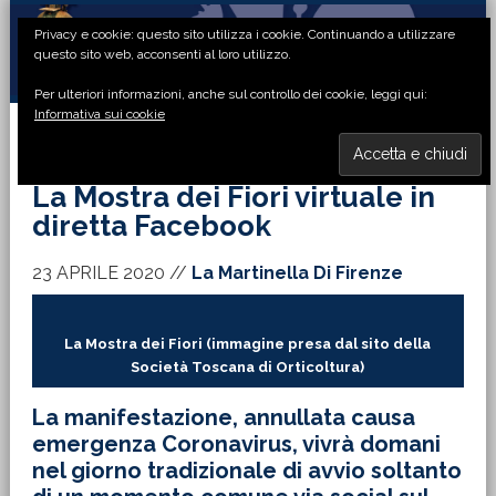
Passa
Passa
Passa
Passa
Privacy e cookie: questo sito utilizza i cookie. Continuando a utilizzare
alla
al
alla
al
questo sito web, acconsenti al loro utilizzo.
navigazione
contenuto
barra
piè
Per ulteriori informazioni, anche sul controllo dei cookie, leggi qui:
primaria
principale
laterale
di
Informativa sui cookie
primaria
pagina
MENU
La Mostra dei Fiori virtuale in
diretta Facebook
23 APRILE 2020
//
La Martinella Di Firenze
La Mostra dei Fiori (immagine presa dal sito della
Società Toscana di Orticoltura)
La manifestazione, annullata causa
emergenza Coronavirus, vivrà domani
nel giorno tradizionale di avvio soltanto