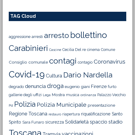
TAG Cloud
bollettino
arresto
aggressione
arresti
Carabinieri
Cecilia Del re
cinema
Comune
Cascine
contagi
Coronavirus
Consiglio comunale
contagio
Covid-19
Dario Nardella
Cultura
droga
denuncia
Firenze
degrado
eugenio giani
furto
Mostra
gallerie degli uffizi
musica
Palazzo Vecchio
Lega
ordinanza
Polizia
Polizia Municipale
presentazione
Pd
Regione Toscana
riqualificazione
Santo
riapertura
restauro
Solidarietà
stadio
spaccio
Spirito
sicurezza
Sara Funaro
Toscana
vaccinazioni
Tramvia