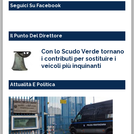
Seguici Su Facebook
sito
web
Il Punto Del Direttore
Con lo Scudo Verde tornano
i contributi per sostituire i
veicoli più inquinanti
Attualità E Politica