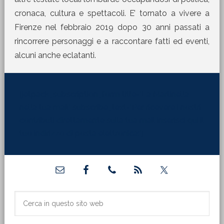
cronaca, cultura e spettacoli. E’ tornato a vivere a
Firenze nel febbraio 2019 dopo 30 anni passati a
rincorrere personaggi e a raccontare fatti ed eventi,
alcuni anche eclatanti.
[jetpack_subscription_form title="La Martinella
nella tua mail" subscribe_text="Per ricevere i nostri
contributi direttamente sulla tua mail inserisci qui il
tuo indirizzo di posta elettronica:"]
Barra
laterale
primaria
Cerca
in
questo