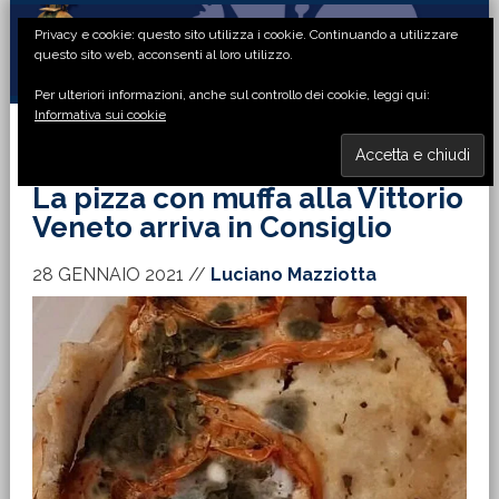
Passa
Passa
Passa
Passa
Privacy e cookie: questo sito utilizza i cookie. Continuando a utilizzare
alla
al
alla
al
questo sito web, acconsenti al loro utilizzo.
navigazione
contenuto
barra
piè
Per ulteriori informazioni, anche sul controllo dei cookie, leggi qui:
primaria
principale
laterale
di
Informativa sui cookie
primaria
pagina
MENU
La pizza con muffa alla Vittorio
Veneto arriva in Consiglio
28 GENNAIO 2021
//
Luciano Mazziotta