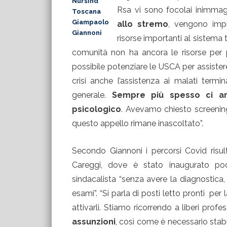
Nursind
Rsa vi sono focolai inimmag
Toscana
Giampaolo
allo stremo
, vengono impi
Giannoni
risorse importanti al sistema te
comunità non ha ancora le risorse per p
possibile potenziare le USCA per assister
crisi anche l’assistenza ai malati terminal
generale.
Sempre più spesso ci arr
psicologico
. Avevamo chiesto screening
questo appello rimane inascoltato”.
Secondo Giannoni i percorsi Covid risul
Careggi, dove è stato inaugurato poc
sindacalista “senza avere la diagnostica, i
esami”. “Si parla di posti letto pronti p
attivarli. Stiamo ricorrendo a liberi profe
assunzioni
, così come è necessario stabil