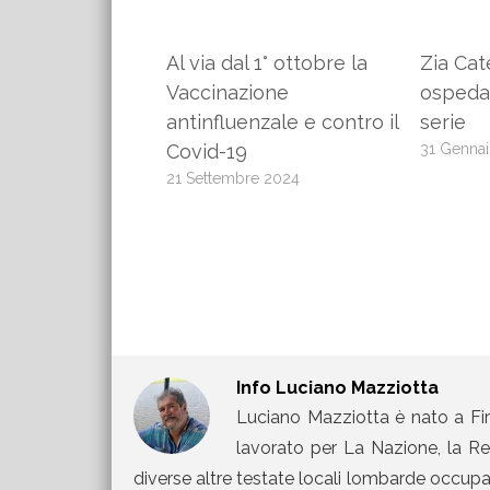
Al via dal 1° ottobre la
Zia Cat
Vaccinazione
ospedal
antinfluenzale e contro il
serie
Covid-19
31 Genna
21 Settembre 2024
Info
Luciano Mazziotta
Luciano Mazziotta è nato a Fir
lavorato per La Nazione, la Rep
diverse altre testate locali lombarde occupand