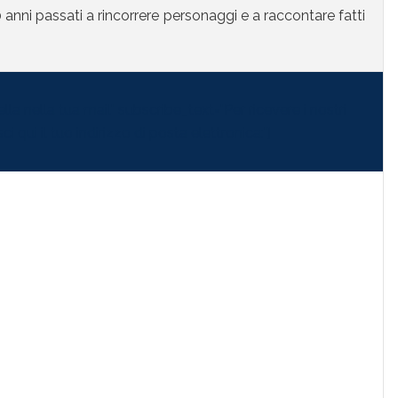
anni passati a rincorrere personaggi e a raccontare fatti
la nella tua mail" subscribe_text="Per ricevere i nostri
i qui il tuo indirizzo di posta elettronica:"]