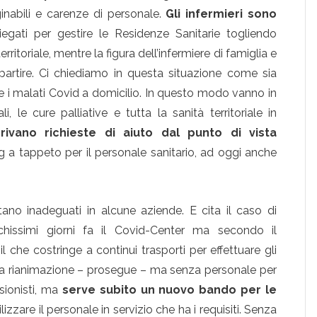
inabili e carenze di personale.
Gli infermieri sono
egati per gestire le Residenze Sanitarie togliendo
rritoriale, mentre la figura dell’infermiere di famiglia e
artire. Ci chiediamo in questa situazione come sia
e i malati Covid a domicilio. In questo modo vanno in
i, le cure palliative e tutta la sanità territoriale in
ivano richieste di aiuto dal punto di vista
 a tappeto per il personale sanitario, ad oggi anche
tano inadeguati in alcune aziende. E cita il caso di
hissimi giorni fa il Covid-Center ma secondo il
l che costringe a continui trasporti per effettuare gli
er la rianimazione – prosegue – ma senza personale per
ssionisti, ma
serve subito un nuovo bando per le
izzare il personale in servizio che ha i requisiti. Senza