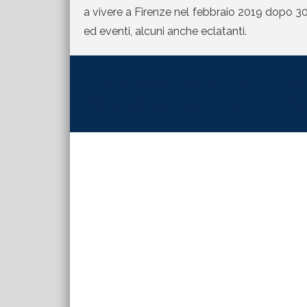
a vivere a Firenze nel febbraio 2019 dopo 30 
ed eventi, alcuni anche eclatanti.
[jetpack_subscription_form title="La Martinel
contributi direttamente sulla tua mail inserisc