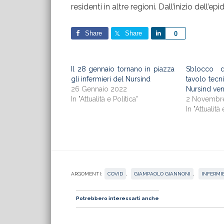
residenti in altre regioni. Dall’inizio dell
Share
Share
Share
0
Il 28 gennaio tornano in piazza
Sblocco d
gli infermieri del Nursind
tavolo tecni
26 Gennaio 2022
Nursind ven
In "Attualità e Politica"
2 Novembr
In "Attualità 
ARGOMENTI:
COVID
,
GIAMPAOLO GIANNONI
,
INFERMIE
Potrebbero interessarti anche