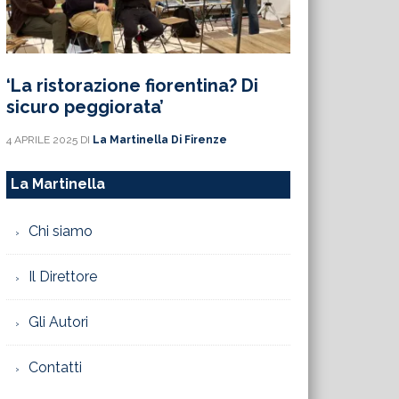
‘La ristorazione fiorentina? Di
sicuro peggiorata’
4 APRILE 2025
DI
La Martinella Di Firenze
La Martinella
Chi siamo
Il Direttore
Gli Autori
Contatti