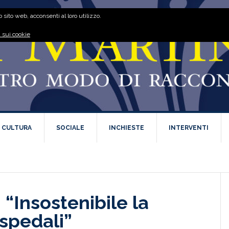
 sito web, acconsenti al loro utilizzo.
 sui cookie
E CULTURA
SOCIALE
INCHIESTE
INTERVENTI
 “Insostenibile la
ospedali”