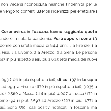
di non vedersi riconosciuta neanche l’indennità per le
e vengono conferiti ulteriori indennizzi per effettuare i
à al Coronavirus in Toscana hanno raggiunto quota
ando è iniziata la pandemia.
Purtroppo ci sono 13
6 donne con un’età media di 84,4 anni: 1 a Firenze, 1 a
a Pisa, 1 a Livorno, 2 a Arezzo, 2 a Siena. Le persone
n più rispetto a ieri, più 2,6%): l’età media dei nuovi
 1.093 (106 in più rispetto a ieri),
di cui 137 in terapia
 ad oggi a Firenze (670 in più rispetto a ieri), 3.035 a
 più), 2.580 a Massa (118 in più), 4.007 a Lucca (172 in
vorno (94 in più), 3.593 ad Arezzo (223 in più), 1.771 a
più). Sono 550 i casi positivi notificati in Toscana, ma