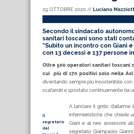
29 OTTOBRE 2020
//
Luciano Mazziot
Secondo il sindacato autonomo 
sanitari toscani sono stati cont
“Subito un incontro con Giani e 
con 13 decessi e 137 persone in
Oltre 500 operatori sanitari toscani 
cui più di 170 positivi solo nella A
diventando sempre più insostenibile con i
scafandri e spostato continuamente da un se
A lanciare il grido d’allarme
infermieristiche che chiede
Il
segretario
Giani e al neo assessore all
del
segretario Giampaolo Giann