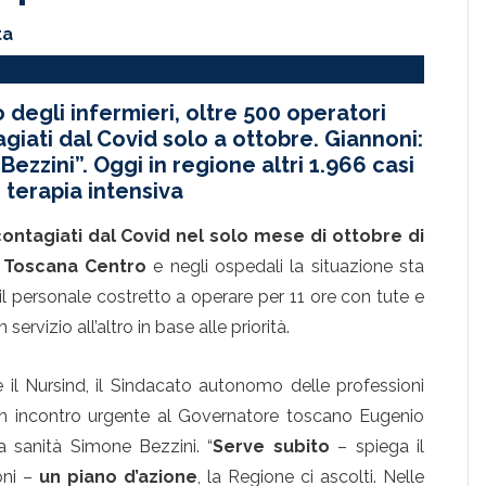
ta
degli infermieri, oltre 500 operatori
agiati dal Covid solo a ottobre. Giannoni:
Bezzini”. Oggi in regione altri 1.966 casi
 terapia intensiva
contagiati dal Covid nel solo mese di ottobre di
sl Toscana Centro
e negli ospedali la situazione sta
l personale costretto a operare per 11 ore con tute e
rvizio all’altro in base alle priorità.
 è il Nursind, il Sindacato autonomo delle professioni
 un incontro urgente al Governatore toscano Eugenio
a sanità Simone Bezzini. “
Serve subito
– spiega il
oni –
un piano d’azione
, la Regione ci ascolti. Nelle