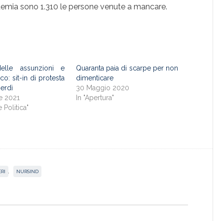
’epidemia sono 1.310 le persone venute a mancare.
elle assunzioni e
Quaranta paia di scarpe per non
co: sit-in di protesta
dimenticare
erdì
30 Maggio 2020
e 2021
In "Apertura"
e Politica"
RI
,
NURSIND