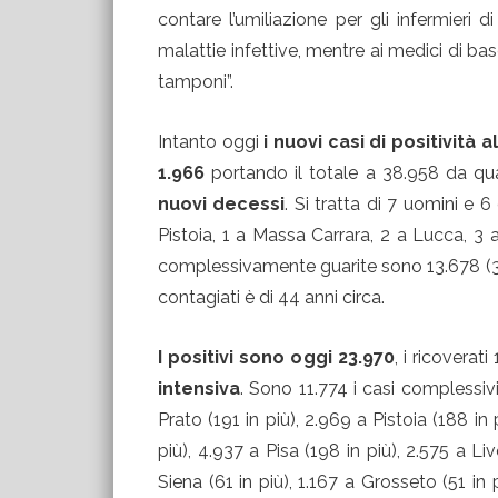
contare l’umiliazione per gli infermieri 
malattie infettive, mentre ai medici di bas
tamponi”.
Intanto oggi
i nuovi casi di positivit
1.966
portando il totale a 38.958 da qu
nuovi decessi
. Si tratta di 7 uomini e 
Pistoia, 1 a Massa Carrara, 2 a Lucca, 3 
complessivamente guarite sono 13.678 (343 i
contagiati è di 44 anni circa.
I positivi sono oggi 23.970
, i ricoverati
intensiva
. Sono 11.774 i casi complessivi
Prato (191 in più), 2.969 a Pistoia (188 in
più), 4.937 a Pisa (198 in più), 2.575 a Li
Siena (61 in più), 1.167 a Grosseto (51 in 