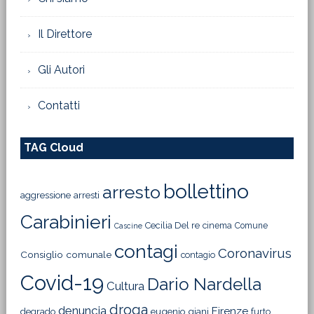
Il Direttore
Gli Autori
Contatti
TAG Cloud
bollettino
arresto
aggressione
arresti
Carabinieri
Cecilia Del re
cinema
Comune
Cascine
contagi
Coronavirus
Consiglio comunale
contagio
Covid-19
Dario Nardella
Cultura
droga
denuncia
Firenze
degrado
eugenio giani
furto