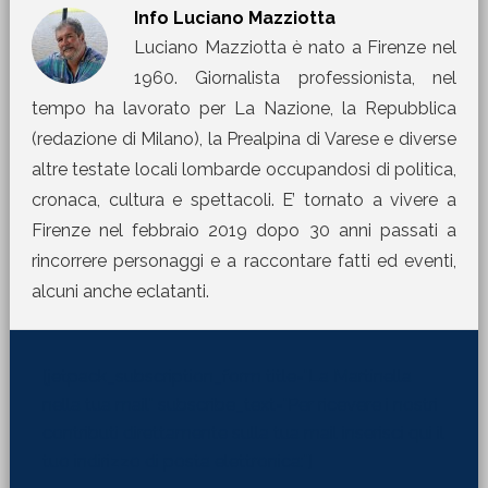
Info
Luciano Mazziotta
Luciano Mazziotta è nato a Firenze nel
1960. Giornalista professionista, nel
tempo ha lavorato per La Nazione, la Repubblica
(redazione di Milano), la Prealpina di Varese e diverse
altre testate locali lombarde occupandosi di politica,
cronaca, cultura e spettacoli. E’ tornato a vivere a
Firenze nel febbraio 2019 dopo 30 anni passati a
rincorrere personaggi e a raccontare fatti ed eventi,
alcuni anche eclatanti.
[jetpack_subscription_form title="La Martinella
nella tua mail" subscribe_text="Per ricevere i nostri
contributi direttamente sulla tua mail inserisci qui il
tuo indirizzo di posta elettronica:"]