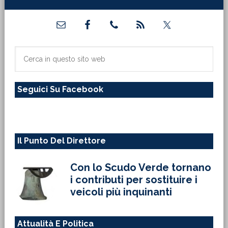
Barra
laterale
primaria
Cerca
in
questo
Seguici Su Facebook
sito
web
Il Punto Del Direttore
Con lo Scudo Verde tornano
i contributi per sostituire i
veicoli più inquinanti
Attualità E Politica