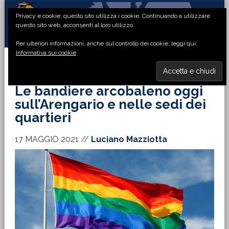
Passa
Passa
Passa
Passa
Privacy e cookie: questo sito utilizza i cookie. Continuando a utilizzare
alla
al
alla
al
questo sito web, acconsenti al loro utilizzo.
navigazione
contenuto
barra
piè
Per ulteriori informazioni, anche sul controllo dei cookie, leggi qui:
primaria
principale
laterale
di
Informativa sui cookie
primaria
pagina
MENU
Le bandiere arcobaleno oggi
sull’Arengario e nelle sedi dei
quartieri
17 MAGGIO 2021
//
Luciano Mazziotta