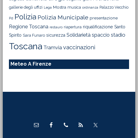
Mostra
gallerie degli uffizi
musica
Palazzo Vecchio
Lega
ordinanza
Polizia
Polizia Municipale
presentazione
Pd
Regione Toscana
riqualificazione
Santo
riapertura
restauro
Solidarietà
stadio
spaccio
Spirito
sicurezza
Sara Funaro
Toscana
vaccinazioni
Tramvia
Meteo A Firenze
Footer