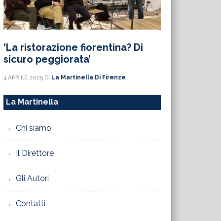
‘La ristorazione fiorentina? Di
sicuro peggiorata’
4 APRILE 2025
DI
La Martinella Di Firenze
La Martinella
Chi siamo
Il Direttore
Gli Autori
Contatti