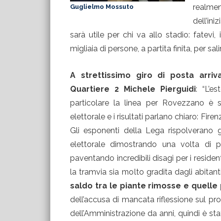
realme
Guglielmo Mossuto
dell’in
sarà utile per chi va allo stadio: fatevi
migliaia di persone, a partita finita, per sa
A strettissimo giro di posta arriv
Quartiere 2 Michele Pierguidi
: “L’e
particolare la linea per Rovezzano è
elettorale e i risultati parlano chiaro: Fire
Gli esponenti della Lega rispolverano 
elettorale dimostrando una volta di 
paventando incredibili disagi per i reside
la tramvia sia molto gradita dagli abitant
saldo tra le piante rimosse e quelle 
dell’accusa di mancata riflessione sul p
dell’Amministrazione da anni, quindi è sta