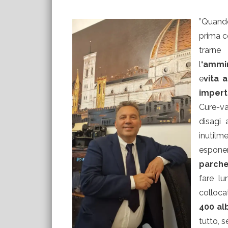
”Quando
prima c
trarn
l
‘ammi
e
vita 
impert
Cure-va
disagi 
inutil
espon
parche
fare lu
colloca
400 al
tutto, 