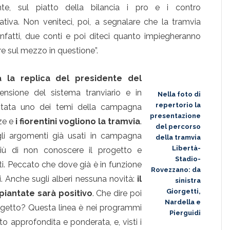
nte, sul piatto della bilancia i pro e i contro
iziativa. Non veniteci, poi, a segnalare che la tramvia
, infatti, due conti e poi diteci quanto impiegheranno
lire sul mezzo in questione”.
a la replica del presidente del
stensione del sistema tranviario e in
Nella foto di
repertorio la
 stata uno dei temi della campagna
presentazione
nze e
i fiorentini vogliono la tramvia
.
del percorso
gli argomenti già usati in campagna
della tramvia
Libertà-
più di non conoscere il progetto e
Stadio-
nti. Peccato che dove già è in funzione
Rovezzano: da
i. Anche sugli alberi nessuna novità:
il
sinistra
Giorgetti,
piantate sarà positivo
. Che dire poi
Nardella e
rogetto? Questa linea è nei programmi
Pierguidi
to approfondita e ponderata, e, visti i