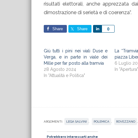
risultati elettorali, anche apprezzata d
dimostrazione di serietà e di coerenza”.
Share
Share
Share
0
Giù tutti i pini nei viali Duse e
La “Tramvia
Verga, e in parte in viale dei
piazza Lib
Mille per far posto alla tramvia
6 Luglio 2
28 Agosto 2024
In "Apertura
In "Attualità e Politica"
ARGOMENTI:
LEGA SALVINI
,
POLEMICA
,
ROVEZZANO
Potrebbero interessarti anche