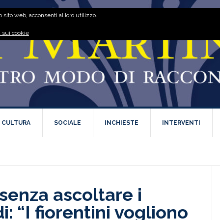
 sito web, acconsenti al loro utilizzo.
 sui cookie
E CULTURA
SOCIALE
INCHIESTE
INTERVENTI
senza ascoltare i
di: “I fiorentini vogliono