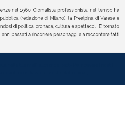
enze nel 1960. Giornalista professionista, nel tempo ha
ubblica (redazione di Milano), la Prealpina di Varese e
osi di politica, cronaca, cultura e spettacoli. E’ tornato
anni passati a rincorrere personaggi e a raccontare fatti
la nella tua mail" subscribe_text="Per ricevere i nostri
i qui il tuo indirizzo di posta elettronica:"]