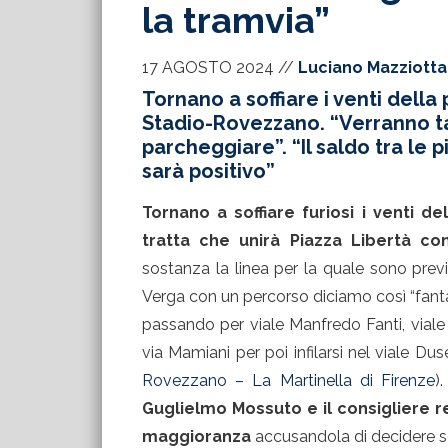
la tramvia”
17 AGOSTO 2024
//
Luciano Mazziotta
Tornano a soffiare i venti della
Stadio-Rovezzano. “Verranno tagl
parcheggiare”. “Il saldo tra le
sarà positivo”
Tornano a soffiare furiosi i venti d
tratta che unirà Piazza Libertà c
sostanza la linea per la quale sono previst
Verga con un percorso diciamo così “fanta
passando per viale Manfredo Fanti, viale 
via Mamiani per poi infilarsi nel viale Dus
Rovezzano – La Martinella di Firenze
)
Guglielmo Mossuto e il consigliere r
maggioranza
accusandola di decidere se