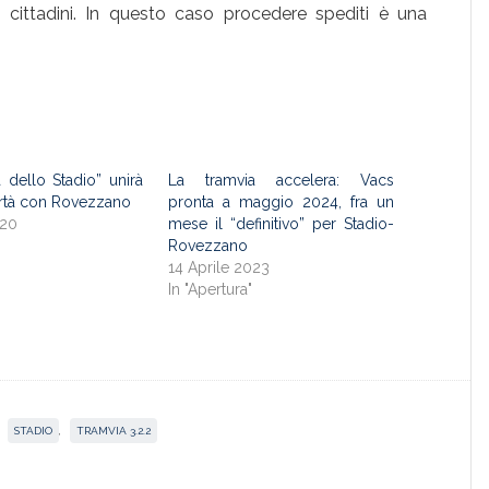
ai cittadini. In questo caso procedere spediti è una
 dello Stadio” unirà
La tramvia accelera: Vacs
ertà con Rovezzano
pronta a maggio 2024, fra un
020
mese il “definitivo” per Stadio-
"
Rovezzano
14 Aprile 2023
In "Apertura"
,
STADIO
,
TRAMVIA 3.2.2