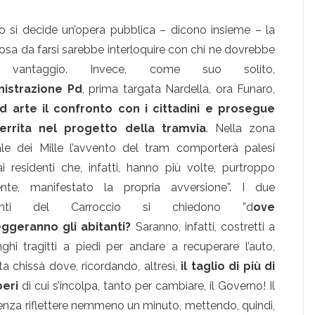
 si decide un’opera pubblica – dicono insieme – la
osa da farsi sarebbe interloquire con chi ne dovrebbe
e vantaggio. Invece, come suo solito,
nistrazione Pd
, prima targata Nardella, ora Funaro,
ad arte il confronto con i cittadini e prosegue
errita nel progetto della tramvia
. Nella zona
le dei Mille l’avvento del tram comporterà palesi
ai residenti che, infatti, hanno più volte, purtroppo
mente, manifestato la propria avversione”. I due
enti del Carroccio si chiedono ”d
ove
ggeranno gli abitanti?
Saranno, infatti, costretti a
nghi tragitti a piedi per andare a recuperare l’auto,
ta chissà dove, ricordando, altresì,
il taglio di più di
beri
di cui s’incolpa, tanto per cambiare, il Governo! Il
senza riflettere nemmeno un minuto, mettendo, quindi,