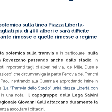
 polemica sulla linea Piazza Libertà-
iati più di 400 alberi e sarà difficile
 piante rimosse e quelle rimesse a regime
ella polemica sulla tramvia
e in particolare
sulla
on Rovezzano passando anche dallo stadio
. In
i importanti tagli di alberi nei viali dei Mille, Duse e
sioso” che circumnaviga la parte Ferrovia del Franchi
Paoli, rientrando alla Guerrina e approdando infine in
e (
La “Tramvia dello Stadio” unirà piazza Libertà con
. In una nota
il capogruppo della Lega Salvini
egionale Giovanni Galli attaccano duramente la
nza ascoltare i cittadini.