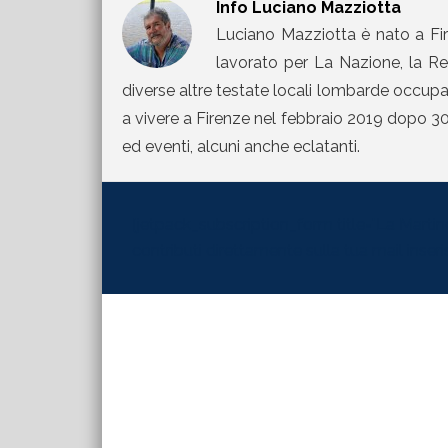
Info
Luciano Mazziotta
Luciano Mazziotta è nato a Fir
lavorato per La Nazione, la Rep
diverse altre testate locali lombarde occupand
a vivere a Firenze nel febbraio 2019 dopo 30 
ed eventi, alcuni anche eclatanti.
[jetpack_subscription_form title="La Martinel
contributi direttamente sulla tua mail inserisc