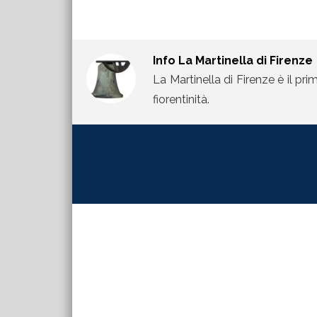
Info
La Martinella di Firenze
La Martinella di Firenze è il pri
fiorentinità.
[jetpack_subscription_form title="La Martinel
contributi direttamente sulla tua mail inserisc