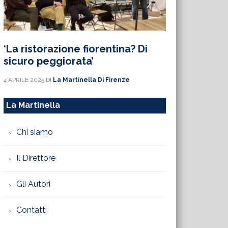
‘La ristorazione fiorentina? Di
sicuro peggiorata’
4 APRILE 2025
DI
La Martinella Di Firenze
La Martinella
Chi siamo
Il Direttore
Gli Autori
Contatti