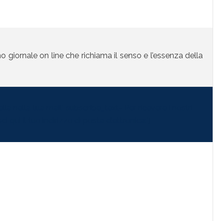
mo giornale on line che richiama il senso e l’essenza della
la nella tua mail" subscribe_text="Per ricevere i nostri
i qui il tuo indirizzo di posta elettronica:"]