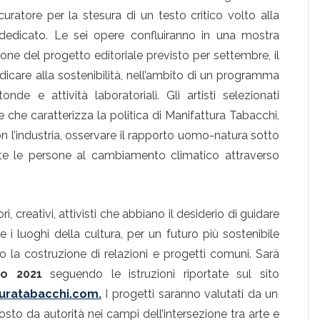
atore per la stesura di un testo critico volto alla
 dedicato. Le sei opere confluiranno in una mostra
ione del progetto editoriale previsto per settembre, il
care alla sostenibilità, nell’ambito di un programma
de e attività laboratoriali. Gli artisti selezionati
re che caratterizza la politica di Manifattura Tabacchi,
on l’industria, osservare il rapporto uomo-natura sotto
mente le persone al cambiamento climatico attraverso
ori, creativi, attivisti che abbiano il desiderio di guidare
i luoghi della cultura, per un futuro più sostenibile
so la costruzione di relazioni e progetti comuni. Sarà
o 2021
seguendo le istruzioni riportate sul sito
uratabacchi.com.
I progetti saranno valutati da un
sto da autorità nei campi dell’intersezione tra arte e