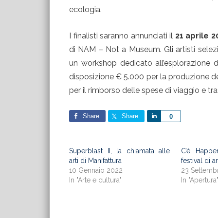
ecologia.
I finalisti saranno annunciati il
21 aprile 2
di NAM – Not a Museum. Gli artisti selezi
un workshop dedicato all’esplorazione d
disposizione € 5.000 per la produzione de
per il rimborso delle spese di viaggio e tr
Share
Share
Share
0
Superblast II, la chiamata alle
C’è Happen
arti di Manifattura
festival di a
10 Gennaio 2022
23 Settemb
In "Arte e cultura"
In "Apertura