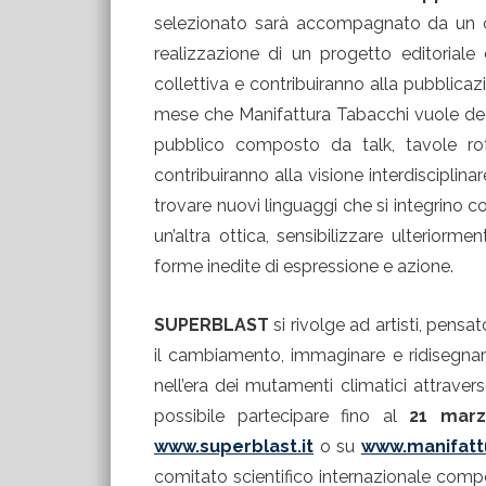
selezionato sarà accompagnato da un cur
realizzazione di un progetto editoriale
collettiva e contribuiranno alla pubblicaz
mese che Manifattura Tabacchi vuole dedi
pubblico composto da talk, tavole roton
contribuiranno alla visione interdisciplina
trovare nuovi linguaggi che si integrino c
un’altra ottica, sensibilizzare ulterior
forme inedite di espressione e azione.
SUPERBLAST
si rivolge ad artisti, pensat
il cambiamento, immaginare e ridisegnare 
nell’era dei mutamenti climatici attraver
possibile partecipare fino al
21 marz
www.superblast.it
o su
www.manifatt
comitato scientifico internazionale compo