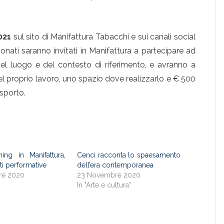
021
sul sito di Manifattura Tabacchi e sui canali social
onati saranno invitati in Manifattura a partecipare ad
el luogo e del contesto di riferimento, e avranno a
l proprio lavoro, uno spazio dove realizzarlo e € 500
asporto.
ing in Manifattura,
Cenci racconta lo spaesamento
rti performative
dell’era contemporanea
re 2020
23 Novembre 2020
"
In "Arte e cultura"