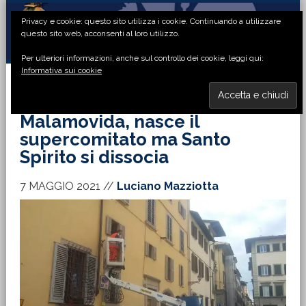
Passa
Passa
Passa
Passa
Privacy e cookie: questo sito utilizza i cookie. Continuando a utilizzare
alla
al
alla
al
questo sito web, acconsenti al loro utilizzo.
navigazione
contenuto
barra
piè
Per ulteriori informazioni, anche sul controllo dei cookie, leggi qui:
primaria
principale
laterale
di
Informativa sui cookie
primaria
pagina
MENU
Malamovida, nasce il
supercomitato ma Santo
Spirito si dissocia
7 MAGGIO 2021
//
Luciano Mazziotta