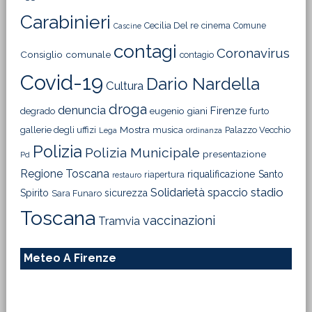
Carabinieri
Cecilia Del re
cinema
Comune
Cascine
contagi
Coronavirus
Consiglio comunale
contagio
Covid-19
Dario Nardella
Cultura
droga
denuncia
Firenze
degrado
eugenio giani
furto
Mostra
gallerie degli uffizi
musica
Palazzo Vecchio
Lega
ordinanza
Polizia
Polizia Municipale
presentazione
Pd
Regione Toscana
riqualificazione
Santo
riapertura
restauro
Solidarietà
stadio
spaccio
Spirito
sicurezza
Sara Funaro
Toscana
vaccinazioni
Tramvia
Meteo A Firenze