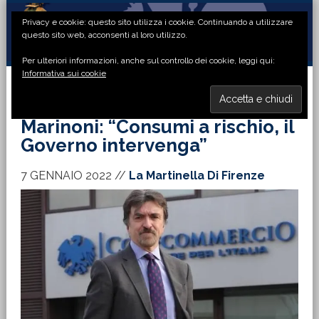
Passa
Passa
Passa
Passa
Privacy e cookie: questo sito utilizza i cookie. Continuando a utilizzare
alla
al
alla
al
questo sito web, acconsenti al loro utilizzo.
navigazione
contenuto
barra
piè
Per ulteriori informazioni, anche sul controllo dei cookie, leggi qui:
primaria
principale
laterale
di
Informativa sui cookie
primaria
pagina
MENU
Marinoni: “Consumi a rischio, il
Governo intervenga”
7 GENNAIO 2022
//
La Martinella Di Firenze