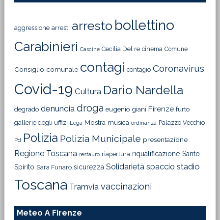
bollettino
arresto
aggressione
arresti
Carabinieri
Cecilia Del re
cinema
Comune
Cascine
contagi
Coronavirus
Consiglio comunale
contagio
Covid-19
Dario Nardella
Cultura
droga
denuncia
Firenze
degrado
eugenio giani
furto
Mostra
gallerie degli uffizi
musica
Palazzo Vecchio
Lega
ordinanza
Polizia
Polizia Municipale
presentazione
Pd
Regione Toscana
riqualificazione
Santo
riapertura
restauro
Solidarietà
stadio
spaccio
Spirito
sicurezza
Sara Funaro
Toscana
vaccinazioni
Tramvia
Meteo A Firenze