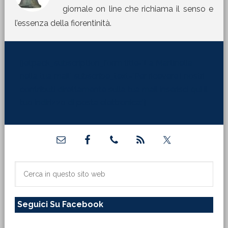
giornale on line che richiama il senso e
l’essenza della fiorentinità.
[jetpack_subscription_form title="La Martinella
nella tua mail" subscribe_text="Per ricevere i nostri
contributi direttamente sulla tua mail inserisci qui il
tuo indirizzo di posta elettronica:"]
Barra
laterale
primaria
Cerca
in
questo
Seguici Su Facebook
sito
web