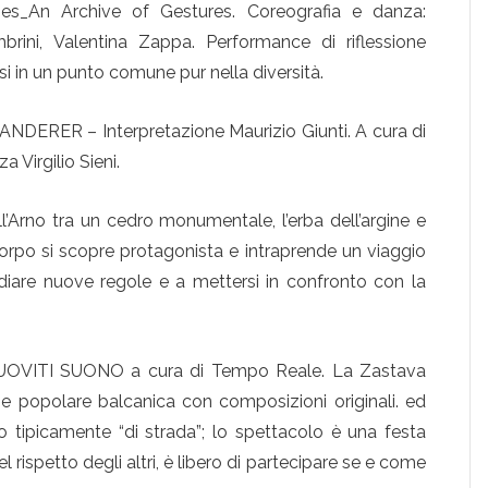
es_An Archive of Gestures. Coreografia e danza:
rini, Valentina Zappa. Performance di riflessione
ersi in un punto comune pur nella diversità.
WANDERER – Interpretazione Maurizio Giunti. A cura di
 Virgilio Sieni.
l’Arno tra un cedro monumentale, l’erba dell’argine e
 corpo si scopre protagonista e intraprende un viaggio
iare nuove regole e a mettersi in confronto con la
– MUOVITI SUONO a cura di Tempo Reale. La Zastava
ne popolare balcanica con composizioni originali. ed
 tipicamente “di strada”; lo spettacolo è una festa
el rispetto degli altri, è libero di partecipare se e come