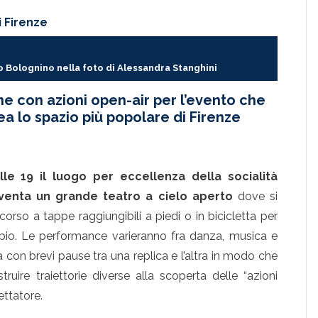
i Firenze
o Bolognino nella foto di Alessandra Stanghini
e con azioni open-air per l’evento che
a lo spazio più popolare di Firenze
e 19 il luogo per eccellenza della socialità
diventa un grande teatro a cielo aperto
dove si
rso a tappe raggiungibili a piedi o in bicicletta per
io. Le performance varieranno fra danza, musica e
a con brevi pause tra una replica e l’altra in modo che
uire traiettorie diverse alla scoperta delle “azioni
pettatore.