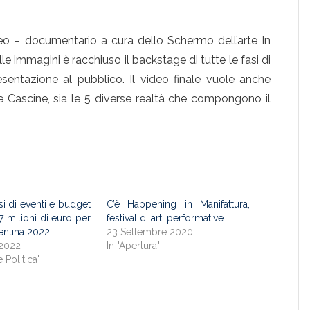
 documentario a cura dello Schermo dell’arte In
e immagini è racchiuso il backstage di tutte le fasi di
esentazione al pubblico. Il video finale vuole anche
le Cascine, sia le 5 diverse realtà che compongono il
i di eventi e budget
C’è Happening in Manifattura,
7 milioni di euro per
festival di arti performative
rentina 2022
23 Settembre 2020
2022
In "Apertura"
e Politica"