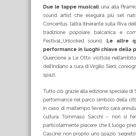
Due le tappe musicali
: una alla Piram
sound artist che eseguirà più set nat
Concentus, l’altra itinerante sulla Riva de
tradizione popolare balcanica e comp
Festival_Unlocked sound.
Le altre q
performance in luoghi chiave della
Quercione a Le Otto viottole nell’ambit
dell’Indiano a cura di Virgilio Sieni, coreog
spazi.
Tutto ciò grazie alla edizione speciale d
performance nel parco simbolo della citt
in caso di maltempo l’evento sarà annull
cultura Tommaso Sacchi – non si ferm
particolarmente piacere che il luogo pres
Cascine: non proprio uno spazio ‘segreto