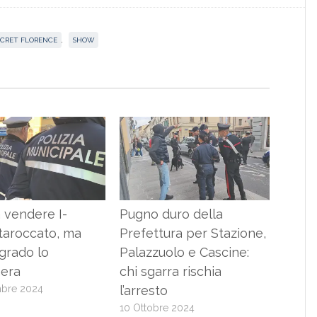
ECRET FLORENCE
,
SHOW
 vendere I-
Pugno duro della
taroccato, ma
Prefettura per Stazione,
egrado lo
Palazzuolo e Cascine:
era
chi sgarra rischia
bre 2024
l’arresto
10 Ottobre 2024