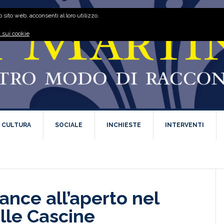
 sito web, acconsenti al loro utilizzo.
 sui cookie
E CULTURA
SOCIALE
INCHIESTE
INTERVENTI
nce all’aperto nel
lle Cascine