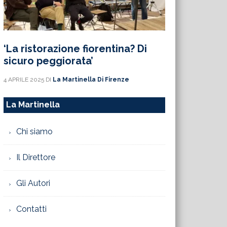
‘La ristorazione fiorentina? Di
sicuro peggiorata’
4 APRILE 2025
DI
La Martinella Di Firenze
La Martinella
Chi siamo
Il Direttore
Gli Autori
Contatti