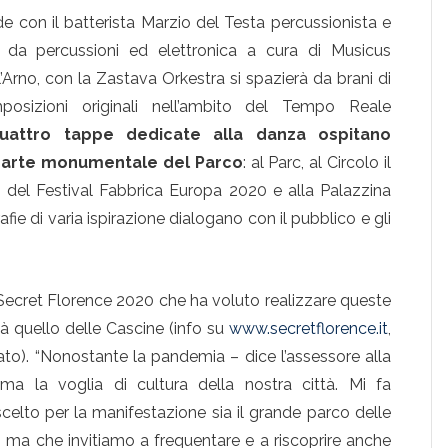
ide con il batterista Marzio del Testa percussionista e
i da percussioni ed elettronica a cura di Musicus
ll’Arno, con la Zastava Orkestra si spazierà da brani di
osizioni originali nell’ambito del Tempo Reale
uattro tappe dedicate alla danza ospitano
 parte monumentale del Parco
: al Parc, al Circolo il
o del Festival Fabbrica Europa 2020 e alla Palazzina
rafie di varia ispirazione dialogano con il pubblico e gli
i Secret Florence 2020 che ha voluto realizzare queste
à quello delle Cascine (info su
www.secretflorence.it
,
ato). “Nonostante la pandemia – dice l’assessore alla
a la voglia di cultura della nostra città. Mi fa
celto per la manifestazione sia il grande parco delle
’ ma che invitiamo a frequentare e a riscoprire anche