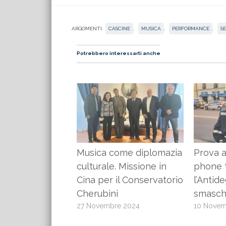
ARGOMENTI:
CASCINE
,
MUSICA
,
PERFORMANCE
,
S
Potrebbero interessarti anche
Musica come diplomazia
Prova a
culturale. Missione in
phone 
Cina per il Conservatorio
l’Antid
Cherubini
smasch
27 Novembre 2024
10 Novem