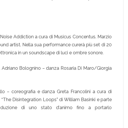
–Noise Addiction a cura di Musicus Concentus. Marzio
ound artist. Nella sua performance curerà più set di 20
ettronica in un soundscape di luci e ombre sonore.
ia Adriano Bolognino – danza Rosaria Di Maro/Giorgia
ello – coreografia e danza Greta Francolini a cura di
 “The Disintegration Loops” di William Basinki e parte
roduzione di uno stato d’animo fino a portarlo