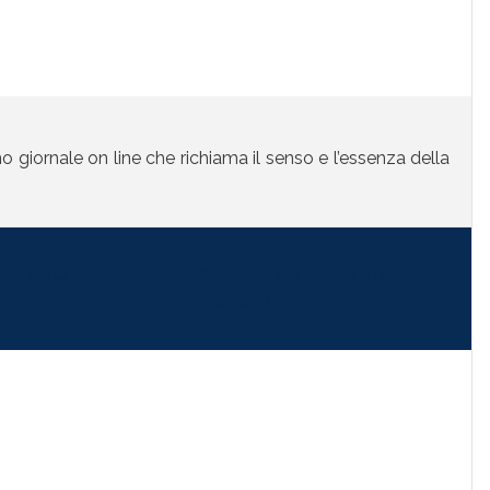
mo giornale on line che richiama il senso e l’essenza della
la nella tua mail" subscribe_text="Per ricevere i nostri
i qui il tuo indirizzo di posta elettronica:"]