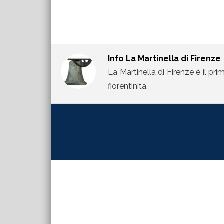
Info
La Martinella di Firenze
La Martinella di Firenze è il pri
fiorentinità.
[jetpack_subscription_form title="La Martinel
contributi direttamente sulla tua mail inserisc