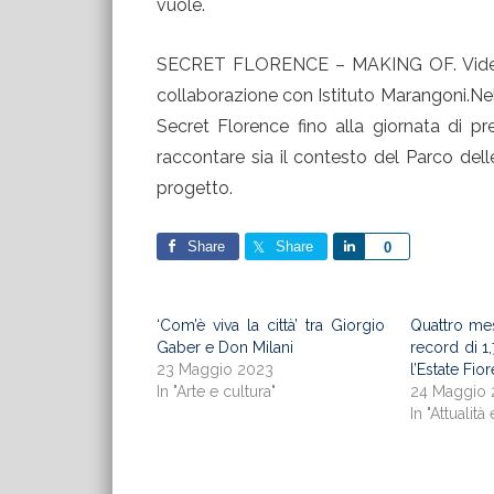
vuole.
SECRET FLORENCE – MAKING OF. Video –
collaborazione con Istituto Marangoni.Nell
Secret Florence fino alla giornata di pr
raccontare sia il contesto del Parco del
progetto.
Share
Share
Share
0
‘Com’è viva la città’ tra Giorgio
Quattro mes
Gaber e Don Milani
record di 1,
23 Maggio 2023
l’Estate Fio
In "Arte e cultura"
24 Maggio 
In "Attualità 