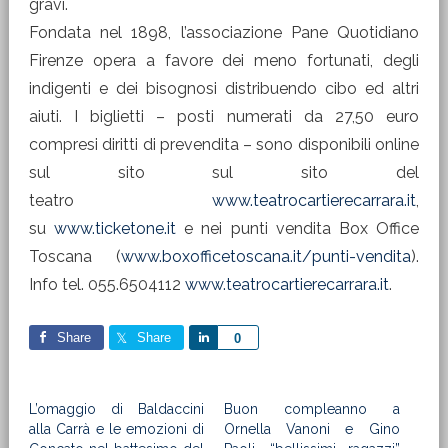
gravi.
Fondata nel 1898, l’associazione Pane Quotidiano
Firenze opera a favore dei meno fortunati, degli
indigenti e dei bisognosi distribuendo cibo ed altri
aiuti. I biglietti – posti numerati da 27,50 euro
compresi diritti di prevendita – sono disponibili online
sul sito sul sito del
teatro
www.teatrocartierecarrara.it
,
su
www.ticketone.it
e nei punti vendita Box Office
Toscana (
www.boxofficetoscana.it/punti-vendita
).
Info tel. 055.6504112
www.teatrocartierecarrara.it
.
Share
Share
Share
0
L’omaggio di Baldaccini
Buon compleanno a
alla Carrà e le emozioni di
Ornella Vanoni e Gino