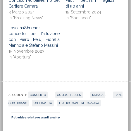
Concato nel battesimo del
Paoli, “bellissimi ragazzi”
Cartiere Carrara
di 90 anni
3 Marzo 2024
19 Settembre 2024
In "Breaking News"
In "Spettacoli"
Toscana&Friends, il
concerto per l’alluvione
con Piero Pelù, Fiorella
Mannoia e Stefano Massini
15 Novembre 2023
In "Apertura"
ARGOMENTI:
CONCERTO
,
CURE2CHILDREN
,
MUSICA
,
PANE
QUOTIDIANO
,
SOLIDARIETÀ
,
TEATRO CARTIERE CARRARA
Potrebbero interessarti anche