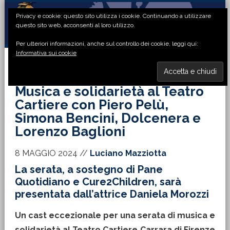
Passa
Passa
Passa
Passa
Privacy e cookie: questo sito utilizza i cookie. Continuando a utilizzare
alla
al
alla
al
questo sito web, acconsenti al loro utilizzo.
navigazione
contenuto
barra
piè
Per ulteriori informazioni, anche sul controllo dei cookie, leggi qui:
primaria
principale
laterale
di
Informativa sui cookie
primaria
pagina
MENU
Musica e solidarietà al Teatro
Cartiere con Piero Pelù,
Simona Bencini, Dolcenera e
Lorenzo Baglioni
8 MAGGIO 2024
//
Luciano Mazziotta
La serata, a sostegno di Pane
Quotidiano e Cure2Children, sarà
presentata dall’attrice Daniela Morozzi
Un cast eccezionale per una serata di musica e
solidarietà al Teatro Cartiere Carrara di Firenze