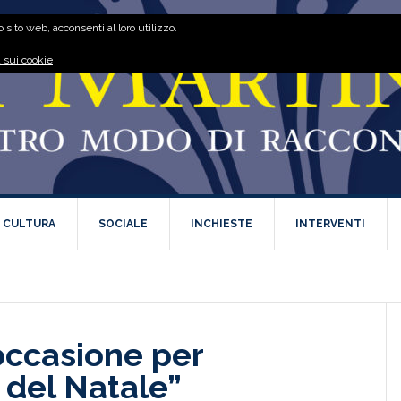
 sito web, acconsenti al loro utilizzo.
 sui cookie
E CULTURA
SOCIALE
INCHIESTE
INTERVENTI
occasione per
o del Natale”