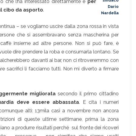
sindaco
 che l’ha interessato direttamente e
per
Dario
ul cibo da asporto
.
Nardella
ontinua – se vogliamo uscire dalla zona rossa in vista
i persone che si assembravano senza mascherina per
l caffè insieme ad altre persone. Non si può fare, è
 vuole dire prendere la roba e consumarla lontano. Se
alcherebbero davanti ai bar, non ci ritroveremmo con
sacrifici li facciamo tutti. Non mi diverto a firmare
eggermente migliorata
secondo il primo cittadino
ardia deve essere abbassata
. E cita i numeri
no comunque alti: 13mila casi a novembre non ancora
strizioni di queste ultime settimane, prima la zona
ano a produrre risultati perché sul fronte dei ricoveri