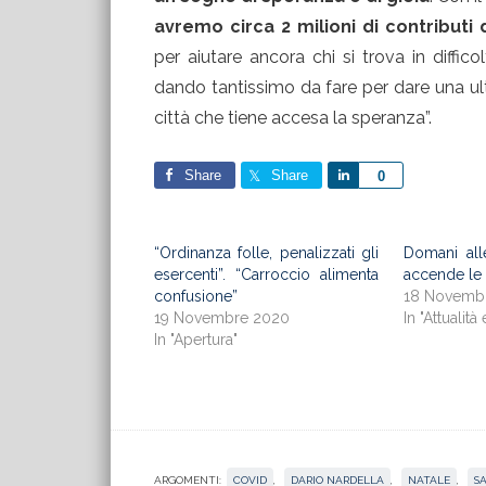
avremo circa 2 milioni di contributi
per aiutare ancora chi si trova in diffic
dando tantissimo da fare per dare una ult
città che tiene accesa la speranza”.
Share
Share
Share
0
“Ordinanza folle, penalizzati gli
Domani all
esercenti”. “Carroccio alimenta
accende le 
confusione”
18 Novemb
19 Novembre 2020
In "Attualità 
In "Apertura"
ARGOMENTI:
COVID
,
DARIO NARDELLA
,
NATALE
,
SA