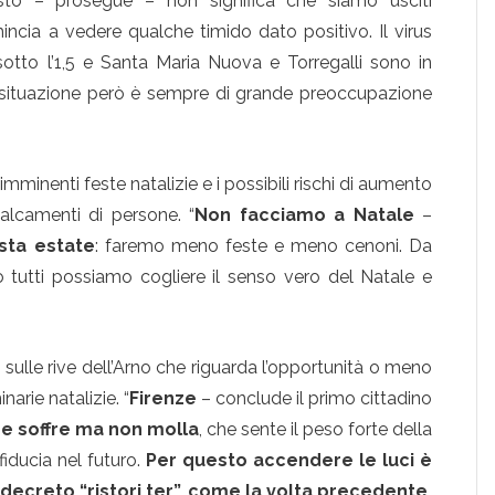
sto – prosegue – non significa che siamo usciti
ncia a vedere qualche timido dato positivo. Il virus
sotto l’1,5 e Santa Maria Nuova e Torregalli sono in
La situazione però è sempre di grande preoccupazione
minenti feste natalizie e i possibili rischi di aumento
lcamenti di persone. “
Non facciamo a Natale
–
esta estate
: faremo meno feste e meno cenoni. Da
 tutti possiamo cogliere il senso vero del Natale e
si sulle rive dell’Arno che riguarda l’opportunità o meno
arie natalizie. “
Firenze
– conclude il primo cittadino
he soffre ma non molla
, che sente il peso forte della
iducia nel futuro.
Per questo accendere le luci è
decreto “ristori ter”, come la volta precedente,