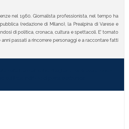
enze nel 1960. Giornalista professionista, nel tempo ha
ubblica (redazione di Milano), la Prealpina di Varese e
osi di politica, cronaca, cultura e spettacoli. E’ tornato
anni passati a rincorrere personaggi e a raccontare fatti
la nella tua mail" subscribe_text="Per ricevere i nostri
i qui il tuo indirizzo di posta elettronica:"]