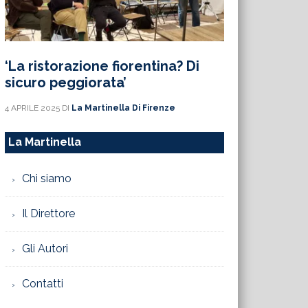
‘La ristorazione fiorentina? Di
sicuro peggiorata’
4 APRILE 2025
DI
La Martinella Di Firenze
La Martinella
Chi siamo
Il Direttore
Gli Autori
Contatti