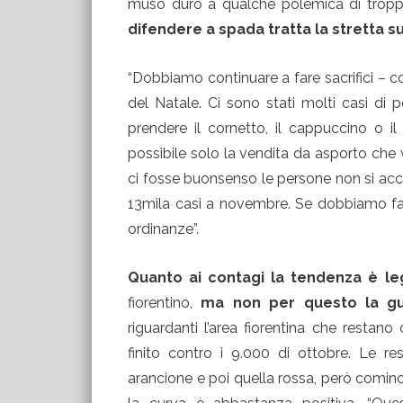
muso duro a qualche polemica di troppo
difendere a spada tratta la stretta s
“Dobbiamo continuare a fare sacrifici – c
del Natale. Ci sono stati molti casi d
prendere il cornetto, il cappuccino o i
possibile solo la vendita da asporto che
ci fosse buonsenso le persone non si acc
13mila casi a novembre. Se dobbiamo fare 
ordinanze”.
Quanto ai contagi la tendenza è l
fiorentino,
ma non per questo la gu
riguardanti l’area fiorentina che resta
finito contro i 9.000 di ottobre. Le re
arancione e poi quella rossa, però cominci