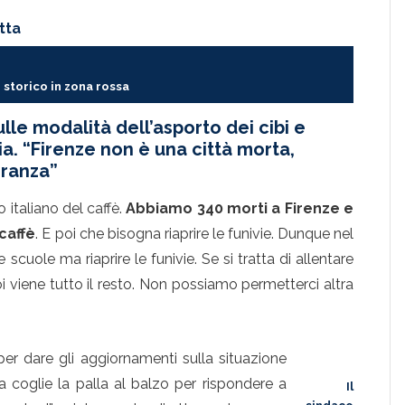
tta
o storico in zona rossa
ulle modalità dell’asporto dei cibi e
ia. “Firenze non è una città morta,
eranza”
o italiano del caffè.
Abbiamo 340 morti a Firenze e
caffè
. E poi che bisogna riaprire le funivie. Dunque nel
cuole ma riaprire le funivie. Se si tratta di allentare
poi viene tutto il resto. Non possiamo permetterci altra
er dare gli aggiornamenti sulla situazione
a coglie la palla al balzo per rispondere a
Il