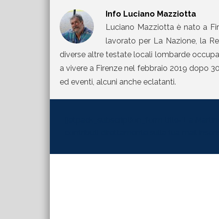
Info
Luciano Mazziotta
Luciano Mazziotta è nato a Fir
lavorato per La Nazione, la Rep
diverse altre testate locali lombarde occupand
a vivere a Firenze nel febbraio 2019 dopo 30 
ed eventi, alcuni anche eclatanti.
[jetpack_subscription_form title="La Martinel
contributi direttamente sulla tua mail inserisc