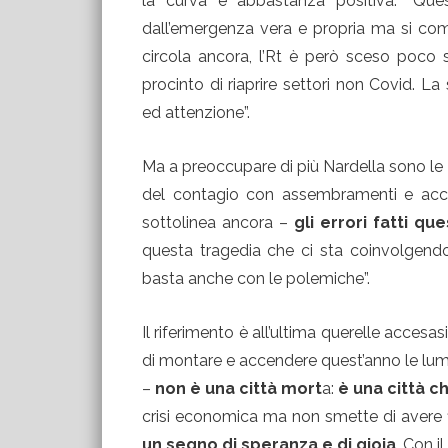
la curva è abbastanza positiva. “Que
dall’emergenza vera e propria ma si comi
circola ancora, l’Rt è però sceso poco 
procinto di riaprire settori non Covid. 
ed attenzione”.
Ma a preoccupare di più Nardella sono le im
del contagio con assembramenti e acca
sottolinea ancora –
gli errori
fatti qu
questa tragedia che ci sta coinvolgendo
basta anche con le polemiche”.
Il riferimento è all’ultima querelle accesa
di montare e accendere quest’anno le lumin
–
non è una città mort
a:
è una città c
crisi economica ma non smette di avere f
un segno di speranza e di gioia
. Con il