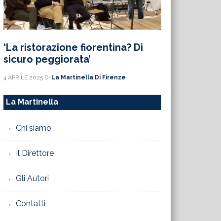
‘La ristorazione fiorentina? Di
sicuro peggiorata’
4 APRILE 2025
DI
La Martinella Di Firenze
La Martinella
Chi siamo
Il Direttore
Gli Autori
Contatti