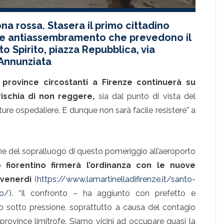
na rossa. Stasera il primo cittadino
ure antiassembramento che prevedono il
o Spirito, piazza Repubblica, via
 Annunziata
 province circostanti a Firenze continuerà su
ischia di non reggere,
sia dal punto di vista del
tture ospedaliere. E dunque non sarà facile resistere” a
ine del sopralluogo di questo pomeriggio all’aeroporto
o fiorentino firmerà l’ordinanza con le nuove
a venerdì
(
https://www.lamartinelladifirenze.it/santo-
io/
). “Il confronto – ha aggiunto con prefetto e
 sotto pressione, soprattutto a causa del contagio
rovince limitrofe. Siamo vicini ad occupare quasi la