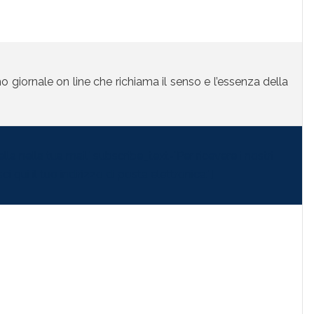
mo giornale on line che richiama il senso e l’essenza della
la nella tua mail" subscribe_text="Per ricevere i nostri
i qui il tuo indirizzo di posta elettronica:"]