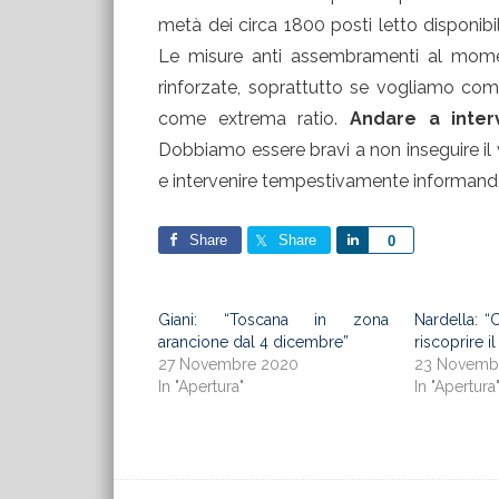
metà dei circa 1800 posti letto disponibil
Le misure anti assembramenti al mome
rinforzate, soprattutto se vogliamo com
come extrema ratio.
Andare a inte
Dobbiamo essere bravi a non inseguire il 
e intervenire tempestivamente informando 
Share
Share
Share
0
Giani: “Toscana in zona
Nardella: “
arancione dal 4 dicembre”
riscoprire i
27 Novembre 2020
23 Novemb
In "Apertura"
In "Apertura