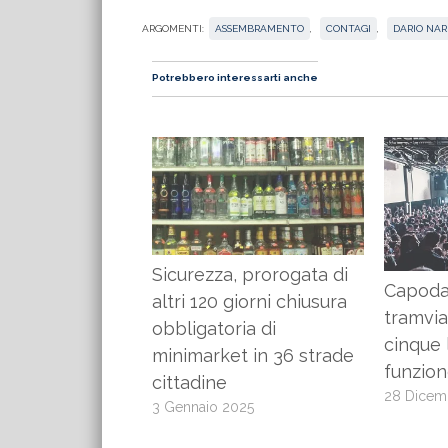
ARGOMENTI:
ASSEMBRAMENTO
,
CONTAGI
,
DARIO NA
Potrebbero interessarti anche
Sicurezza, prorogata di
Capoda
altri 120 giorni chiusura
tramvia
obbligatoria di
cinque 
minimarket in 36 strade
funzion
cittadine
28 Dicem
3 Gennaio 2025