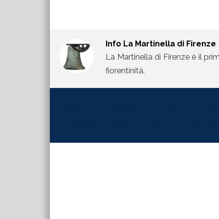
Info
La Martinella di Firenze
La Martinella di Firenze è il pri
fiorentinità.
[jetpack_subscription_form title="La Martinel
contributi direttamente sulla tua mail inserisc