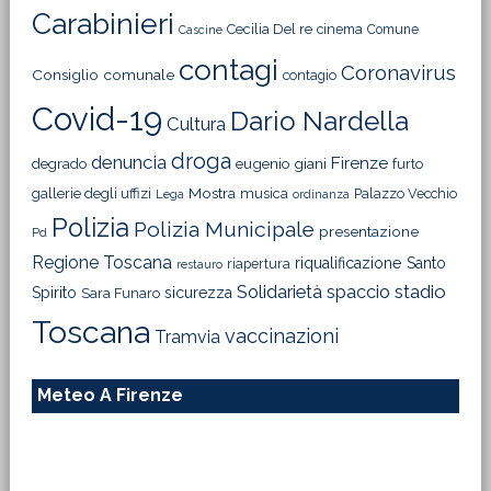
Carabinieri
Cecilia Del re
cinema
Comune
Cascine
contagi
Coronavirus
Consiglio comunale
contagio
Covid-19
Dario Nardella
Cultura
droga
denuncia
Firenze
degrado
eugenio giani
furto
Mostra
gallerie degli uffizi
musica
Palazzo Vecchio
Lega
ordinanza
Polizia
Polizia Municipale
presentazione
Pd
Regione Toscana
riqualificazione
Santo
riapertura
restauro
Solidarietà
stadio
spaccio
Spirito
sicurezza
Sara Funaro
Toscana
vaccinazioni
Tramvia
Meteo A Firenze