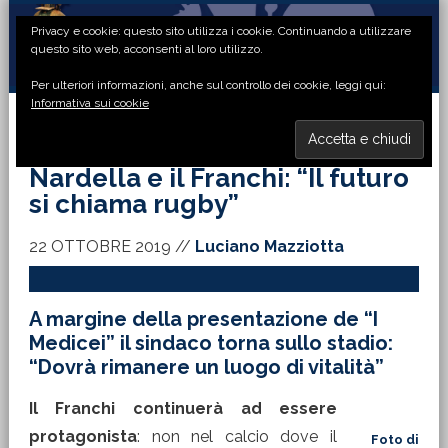
Passa
Passa
Passa
Passa
Privacy e cookie: questo sito utilizza i cookie. Continuando a utilizzare
alla
al
alla
al
questo sito web, acconsenti al loro utilizzo.
navigazione
contenuto
barra
piè
Per ulteriori informazioni, anche sul controllo dei cookie, leggi qui:
primaria
principale
laterale
di
Informativa sui cookie
primaria
pagina
MENU
Nardella e il Franchi: “Il futuro
si chiama rugby”
22 OTTOBRE 2019
//
Luciano Mazziotta
A margine della presentazione de “I
Medicei” il sindaco torna sullo stadio:
“Dovrà rimanere un luogo di vitalità”
Il Franchi continuerà ad essere
protagonista
: non nel calcio dove il
Foto di