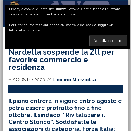
Passa
Passa
Passa
Passa
Privacy e cookie: questo sito utilizza i cookie. Continuando a utilizzare
alla
al
alla
al
questo sito web, acconsenti al loro utilizzo.
navigazione
contenuto
barra
piè
Per ulteriori informazioni, anche sul controllo dei cookie, leggi qui:
primaria
principale
laterale
di
Informativa sui cookie
primaria
pagina
MENU
Nardella sospende la Ztl per
favorire commercio e
residenza
6 AGOSTO 2020
//
Luciano Mazziotta
Il piano entrerà in vigore entro agosto e
potrà essere protratto fino a fine
ottobre. Il sindaco: “Rivitalizzare il
Centro Storico”. Soddisfatte le
associazioni di categoria. Forza Italia: