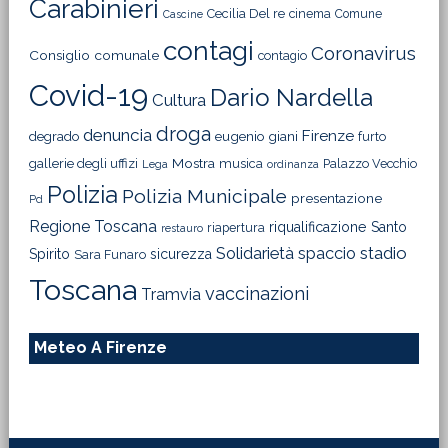
Carabinieri
Cecilia Del re
cinema
Comune
Cascine
contagi
Coronavirus
Consiglio comunale
contagio
Covid-19
Dario Nardella
Cultura
droga
denuncia
Firenze
degrado
eugenio giani
furto
Mostra
gallerie degli uffizi
musica
Palazzo Vecchio
Lega
ordinanza
Polizia
Polizia Municipale
presentazione
Pd
Regione Toscana
riqualificazione
Santo
riapertura
restauro
Solidarietà
stadio
spaccio
Spirito
sicurezza
Sara Funaro
Toscana
vaccinazioni
Tramvia
Meteo A Firenze