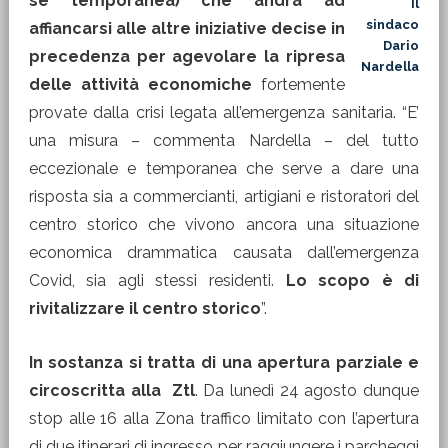
se temporanea) che andrà ad
Il
sindaco
affiancarsi alle altre iniziative decise in
Dario
precedenza per agevolare la ripresa
Nardella
delle attività economiche
fortemente
provate dalla crisi legata all’emergenza sanitaria. “E’
una misura – commenta Nardella – del tutto
eccezionale e temporanea che serve a dare una
risposta sia a commercianti, artigiani e ristoratori del
centro storico che vivono ancora una situazione
economica drammatica causata dall’emergenza
Covid, sia agli stessi residenti.
Lo scopo è di
rivitalizzare il centro storico
”.
In sostanza si tratta di una apertura parziale e
circoscritta alla Ztl
. Da lunedì 24 agosto dunque
stop alle 16 alla Zona traffico limitato con l’apertura
di due itinerari di ingresso per raggiungere i parcheggi