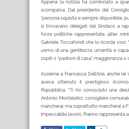
Appena la notizia ha cominciato a sparg
scomparsa. Dal presidente del Consigl
“persona squisita e sempre disponibile, pun
si trovavano delegati dal Sindaco a rappr
forze politiche rappresentate, all’ex mini
Gabriele Toccafondi che lo ricorda così:
uomo di una gentilezza, umanità e capac
ospiti o “padroni di casa”, maggioranza o 
Assieme a Francesca Dell’Aria, anche lei 
aveva ottenuto il prestigioso riconos
Repubblica. “Ti ho conosciuto una die
Antonio Montelatici, consigliere comunal
mancherai, ma soprattutto mancherai a Fire
impeccabile lavoro, l’hanno rappresenta al