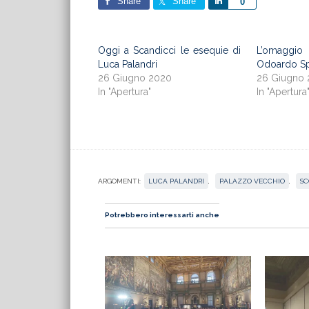
Share
Share
Share
0
Oggi a Scandicci le esequie di
L’omaggi
Luca Palandri
Odoardo S
26 Giugno 2020
26 Giugno
In "Apertura"
In "Apertura
ARGOMENTI:
LUCA PALANDRI
,
PALAZZO VECCHIO
,
S
Potrebbero interessarti anche