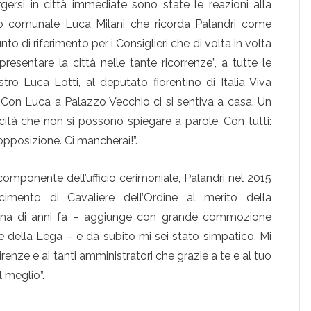
ersi in città immediate sono state le reazioni alla
io comunale Luca Milani che ricorda Palandri come
to di riferimento per i Consiglieri che di volta in volta
esentare la città nelle tante ricorrenze”, a tutte le
stro Luca Lotti, al deputato fiorentino di Italia Viva
 “Con Luca a Palazzo Vecchio ci si sentiva a casa. Un
ità che non si possono spiegare a parole. Con tutti:
opposizione. Ci mancherai!”.
componente dell’ufficio cerimoniale, Palandri nel 2015
cimento di Cavaliere dell’Ordine al merito della
cina di anni fa – aggiunge con grande commozione
e della Lega – e da subito mi sei stato simpatico. Mi
nze e ai tanti amministratori che grazie a te e al tuo
 meglio”.