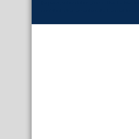
[jetpack_subscription_form title="La Martinel
contributi direttamente sulla tua mail inserisc