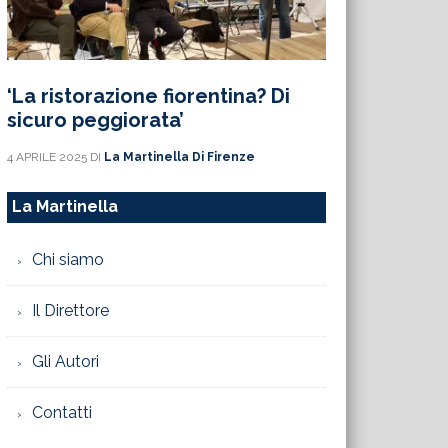
‘La ristorazione fiorentina? Di
sicuro peggiorata’
4 APRILE 2025
DI
La Martinella Di Firenze
La Martinella
Chi siamo
Il Direttore
Gli Autori
Contatti