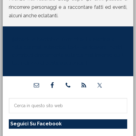
rincorrere personaggi e a raccontare fatti ed eventi,
alcuni anche eclatanti.
[jetpack_subscription_form title="La Martinella
nella tua mail" subscribe_text="Per ricevere i nostri
contributi direttamente sulla tua mail inserisci qui il
tuo indirizzo di posta elettronica:"]
Barra
laterale
primaria
Cerca
in
questo
Seguici Su Facebook
sito
web