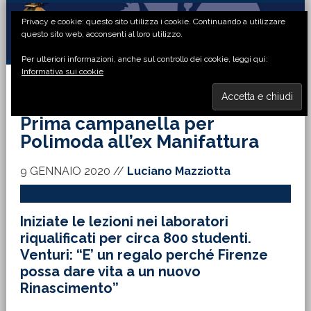
Passa
Passa
Passa
Passa
Privacy e cookie: questo sito utilizza i cookie. Continuando a utilizzare
alla
al
alla
al
questo sito web, acconsenti al loro utilizzo.
navigazione
contenuto
barra
piè
Per ulteriori informazioni, anche sul controllo dei cookie, leggi qui:
primaria
principale
laterale
di
Informativa sui cookie
primaria
pagina
MENU
Prima campanella per
Polimoda all’ex Manifattura
9 GENNAIO 2020
//
Luciano Mazziotta
Iniziate le lezioni nei laboratori
riqualificati per circa 800 studenti.
Venturi: “E’ un regalo perché Firenze
possa dare vita a un nuovo
Rinascimento”