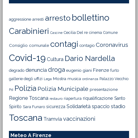
bollettino
arresto
aggressione
arresti
Carabinieri
Cecilia Del re
cinema
Comune
Cascine
contagi
Coronavirus
Consiglio comunale
contagio
Covid-19
Dario Nardella
Cultura
droga
denuncia
Firenze
degrado
eugenio giani
furto
Mostra
gallerie degli uffizi
musica
Palazzo Vecchio
Lega
ordinanza
Polizia
Polizia Municipale
presentazione
Pd
Regione Toscana
riqualificazione
Santo
riapertura
restauro
Solidarietà
stadio
spaccio
Spirito
sicurezza
Sara Funaro
Toscana
vaccinazioni
Tramvia
Meteo A Firenze