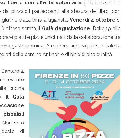
so libero con offerta volontaria
, permettendo ai
 dai pizzaioli partecipanti alla stesura del libro, con
glutine e alla birra artigianale.
Venerdì 4 ottobre
si
iù attesa serata, il
Galà degustazione.
Dalle 19 alle
porare piatti e pizze unici, nati dalla collaborazione tra
a scena gastronomica. A rendere ancora più speciale la
ti della cantina Antinori e di birre di alta qualità.
 Santarpia,
è un evento
lla cucina
tà.
Il Galà
occasione
izzaioli
. Non solo
gesto di