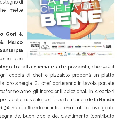
sostegno di
che mette
lo Gori &
 & Marco
 Santarpia
 come che
alogo tra alta cucina e arte pizzaiola
, che sarà il
 Ogni coppia di chef e pizzaiolo proporrà un piatto
a loro sinergia. Gli chef porteranno in tavola portate
rasformeranno gli ingredienti selezionati in creazioni
lo spettacolo musicale con la performance de la
Banda
21.30
in poi, offrendo un intrattenimento coinvolgente
insegna del buon cibo e del divertimento (contributo