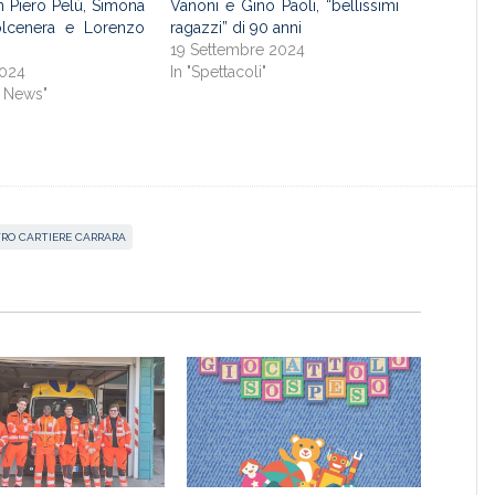
n Piero Pelù, Simona
Vanoni e Gino Paoli, “bellissimi
olcenera e Lorenzo
ragazzi” di 90 anni
19 Settembre 2024
2024
In "Spettacoli"
g News"
RO CARTIERE CARRARA