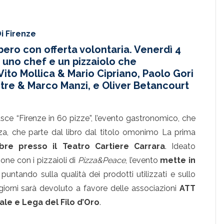
Di Firenze
libero con offerta volontaria. Venerdì 4
uno chef e un pizzaiolo che
ito Mollica & Mario Cipriano, Paolo Gori
tre & Marco Manzi, e Oliver Betancourt
asce “Firenze in 60 pizze”, l’evento gastronomico, che
nza, che parte dal libro dal titolo omonimo La prima
bre presso il Teatro Cartiere Carrara
. Ideato
one con i pizzaioli di
Pizza&Peace
, l’evento
mette in
, puntando sulla qualità dei prodotti utilizzati e sullo
re giorni sarà devoluto a favore delle associazioni
ATT
le e Lega del Filo d’Oro
.