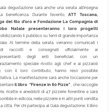
Galà degustazione sarà anche una serata all’insegna
la beneficenza. Durante l’evento,
ATT Toscana,
ga del filo d’oro e Fondazione La Compagnia di
bbo Natale
presenteranno i loro progetti
sibilizzando il pubblico su temi di grande importanza
iale. Al termine della serata, verranno comunicati i
ndi raccolti e consegnati ufficialmente ai
ppresentanti degli enti beneficiari, con un
graziamento speciale rivolto agli chef e ai pizzaioli
e, con il loro contributo, hanno reso possibile
niziativa. La manifestazione sarà anche l’occasione per
sentare
il libro “Firenze in 60 Pizze”
, che raccoglie
rie, ricette e aneddoti di 47 pizzerie fiorentine e sarà
ponibile in edicola, nelle pizzerie e in altri punti vendita
la città. Per chi partecipa al Galà degustazione, il libro