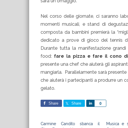
sarà un omaggio.
Nel corso delle giornate, ci saranno labo
momenti musicali, e stand di degustazion
composta da bambini premierà la “miglio
dedicato a prove di gioco del tennis da
Durante tutta la manifestazione grandi 
food:
fare la pizza e fare il cono 
presente una chef che aiuterà gli aspiranti
mangiarla. Parallelamente sarà presente
che aiuterà i partecipanti a produrre un c
gelato.
Share
Share
Share
0
Carmine Candito sbanca il
Musica e so