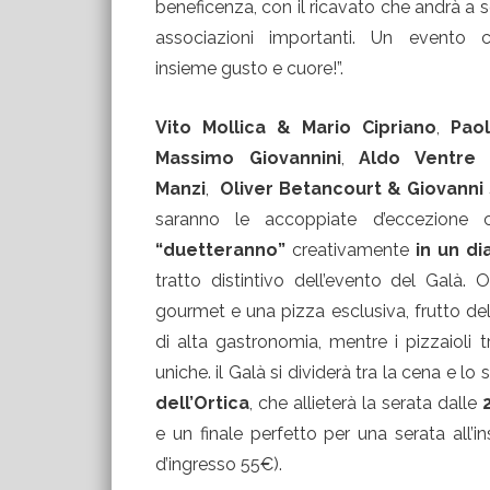
beneficenza, con il ricavato che andrà a 
associazioni importanti. Un evento 
insieme gusto e cuore!”.
Vito Mollica & Mario Cipriano
,
Pao
Massimo Giovannini
,
Aldo Ventre
Manzi
,
Oliver Betancourt & Giovanni
saranno le accoppiate d’eccezione
“duetteranno”
creativamente
in un di
tratto distintivo dell’evento del Galà.
gourmet e una pizza esclusiva, frutto dell
di alta gastronomia, mentre i pizzaioli t
uniche. il Galà si dividerà tra la cena e 
dell’Ortica
, che allieterà la serata dalle
e un finale perfetto per una serata all’
d’ingresso 55€).