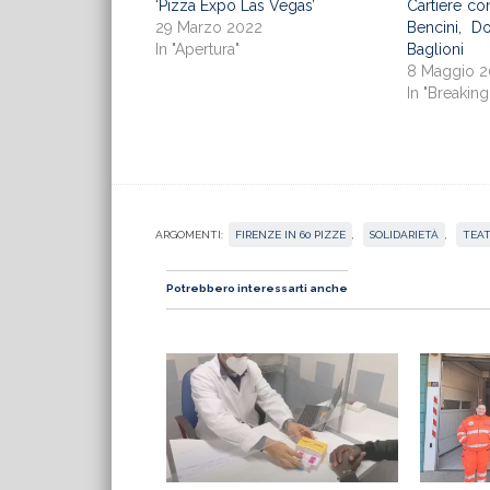
‘Pizza Expo Las Vegas’
Cartiere co
29 Marzo 2022
Bencini, D
In "Apertura"
Baglioni
8 Maggio 
In "Breakin
ARGOMENTI:
FIRENZE IN 60 PIZZE
,
SOLIDARIETÀ
,
TEAT
Potrebbero interessarti anche