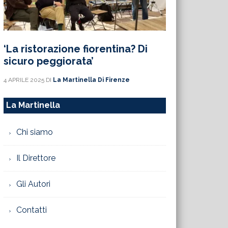
‘La ristorazione fiorentina? Di
sicuro peggiorata’
4 APRILE 2025
DI
La Martinella Di Firenze
La Martinella
Chi siamo
Il Direttore
Gli Autori
Contatti