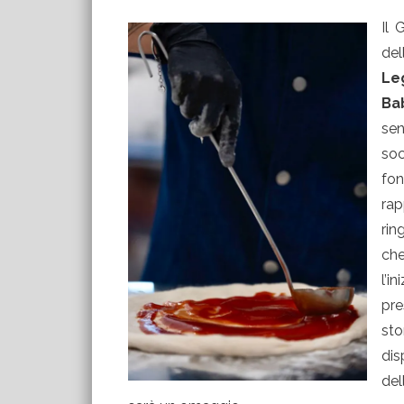
Il 
del
Le
Ba
sen
soc
fo
ra
rin
ch
l’i
pre
sto
dis
del