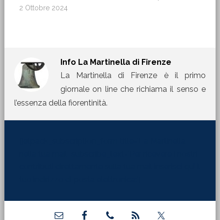
2 Ottobre 2024
Info
La Martinella di Firenze
La Martinella di Firenze è il primo
giornale on line che richiama il senso e
l’essenza della fiorentinità.
[jetpack_subscription_form title="La Martinella
nella tua mail" subscribe_text="Per ricevere i nostri
contributi direttamente sulla tua mail inserisci qui il
tuo indirizzo di posta elettronica:"]
Barra