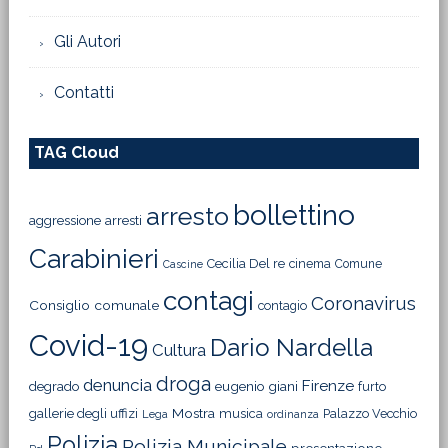
Gli Autori
Contatti
TAG Cloud
bollettino
arresto
aggressione
arresti
Carabinieri
Cecilia Del re
cinema
Comune
Cascine
contagi
Coronavirus
Consiglio comunale
contagio
Covid-19
Dario Nardella
Cultura
droga
denuncia
Firenze
degrado
eugenio giani
furto
Mostra
gallerie degli uffizi
musica
Palazzo Vecchio
Lega
ordinanza
Polizia
Polizia Municipale