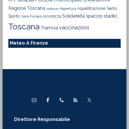
presentazione
Pd
Regione Toscana
riqualificazione
Santo
riapertura
restauro
Solidarietà
stadio
spaccio
Spirito
sicurezza
Sara Funaro
Toscana
vaccinazioni
Tramvia
Meteo A Firenze
Footer
Direttore Responsabile