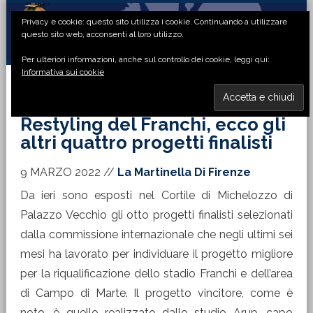
Passa
Passa
Passa
Passa
Privacy e cookie: questo sito utilizza i cookie. Continuando a utilizzare
alla
al
alla
al
questo sito web, acconsenti al loro utilizzo.
navigazione
contenuto
barra
piè
Per ulteriori informazioni, anche sul controllo dei cookie, leggi qui:
primaria
principale
laterale
di
Informativa sui cookie
primaria
pagina
MENU
Restyling del Franchi, ecco gli
altri quattro progetti finalisti
9 MARZO 2022
//
La Martinella Di Firenze
Da ieri sono esposti nel Cortile di Michelozzo di
Palazzo Vecchio gli otto progetti finalisti selezionati
dalla commissione internazionale che negli ultimi sei
mesi ha lavorato per individuare il progetto migliore
per la riqualificazione dello stadio Franchi e dell’area
di Campo di Marte. Il progetto vincitore, come è
noto, è quello realizzato dallo studio Arup, capo