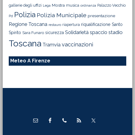
Mostra
gallerie degli uffizi
musica
Palazzo Vecchio
Lega
ordinanza
Polizia
Polizia Municipale
presentazione
Pd
Regione Toscana
riqualificazione
Santo
riapertura
restauro
Solidarietà
stadio
spaccio
Spirito
sicurezza
Sara Funaro
Toscana
vaccinazioni
Tramvia
Meteo A Firenze
Footer