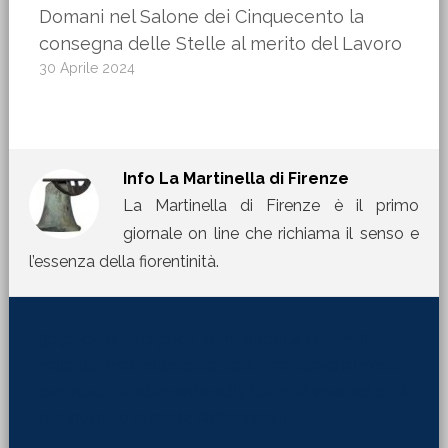
Domani nel Salone dei Cinquecento la
consegna delle Stelle al merito del Lavoro
30 Aprile 2024
Info
La Martinella di Firenze
La Martinella di Firenze è il primo
giornale on line che richiama il senso e
l’essenza della fiorentinità.
[jetpack_subscription_form title="La Martinella
nella tua mail" subscribe_text="Per ricevere i nostri
contributi direttamente sulla tua mail inserisci qui il
tuo indirizzo di posta elettronica:"]