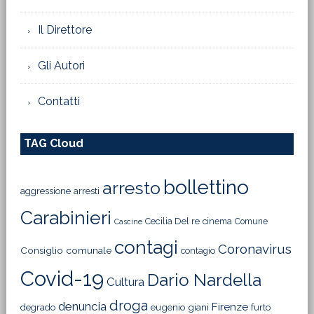
Il Direttore
Gli Autori
Contatti
TAG Cloud
bollettino
arresto
aggressione
arresti
Carabinieri
Cecilia Del re
cinema
Comune
Cascine
contagi
Coronavirus
Consiglio comunale
contagio
Covid-19
Dario Nardella
Cultura
droga
denuncia
Firenze
degrado
eugenio giani
furto