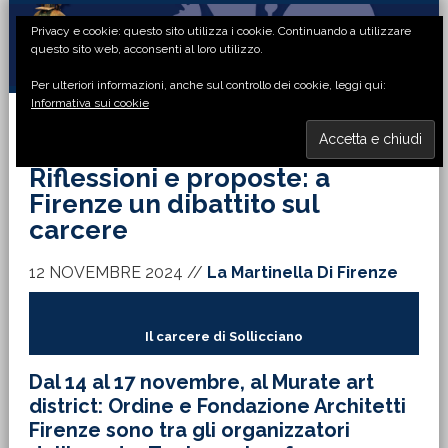
Passa
Passa
Passa
Passa
Privacy e cookie: questo sito utilizza i cookie. Continuando a utilizzare
alla
al
alla
al
questo sito web, acconsenti al loro utilizzo.
navigazione
contenuto
barra
piè
Per ulteriori informazioni, anche sul controllo dei cookie, leggi qui:
primaria
principale
laterale
di
Informativa sui cookie
primaria
pagina
MENU
Riflessioni e proposte: a
Firenze un dibattito sul
carcere
12 NOVEMBRE 2024
//
La Martinella Di Firenze
Il carcere di Sollicciano
Dal 14 al 17 novembre, al Murate art
district: Ordine e Fondazione Architetti
Firenze sono tra gli organizzatori