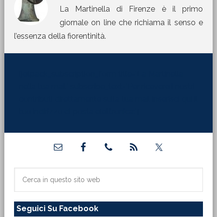
La Martinella di Firenze è il primo
giornale on line che richiama il senso e
l’essenza della fiorentinità.
[jetpack_subscription_form title="La Martinella
nella tua mail" subscribe_text="Per ricevere i nostri
contributi direttamente sulla tua mail inserisci qui il
tuo indirizzo di posta elettronica:"]
Barra
laterale
primaria
Cerca
in
questo
Seguici Su Facebook
sito