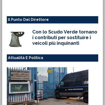
web
Il Punto Del Direttore
Con lo Scudo Verde tornano
i contributi per sostituire i
veicoli più inquinanti
Attualità E Politica