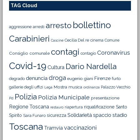
TAG Cloud
bollettino
arresto
aggressione
arresti
Carabinieri
Cecilia Del re
cinema
Comune
Cascine
contagi
Coronavirus
Consiglio comunale
contagio
Covid-19
Dario Nardella
Cultura
droga
denuncia
Firenze
degrado
eugenio giani
furto
Mostra
gallerie degli uffizi
musica
Palazzo Vecchio
Lega
ordinanza
Polizia
Polizia Municipale
presentazione
Pd
Regione Toscana
riqualificazione
Santo
riapertura
restauro
Solidarietà
stadio
spaccio
Spirito
sicurezza
Sara Funaro
Toscana
vaccinazioni
Tramvia